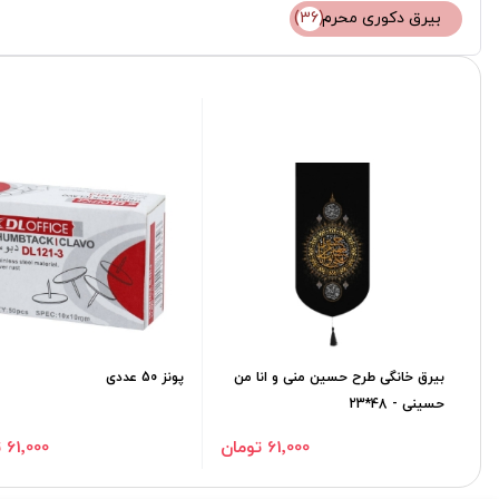
بیرق دکوری محرم
(36)
بیرق خانگی طرح حسین منی و انا من
پونز 50 عددی
حسینی - 48*23
61٬000 تومان
61٬000 تومان