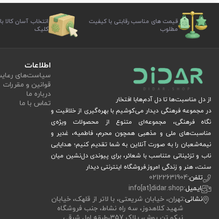
قیمت های مناسب رقابتی با کیفیت
انتخاب آسان کالا با
مطلوب
کلیک
اطلاعات
سیاست‏‌های رعا
قوانین و مقررات
درباره ما
از دل مناسبت‌ها تا دل آدم‌هابا افتخار
تماس با ما
در مجموعه فرهنگی دیدار می‌کوشیم با بهره‌گیری از خلاقیت و
نگاه فرهنگی، مجموعه‌ای متنوع از محصولات ویژه‌ی
مناسبت‌های ملی و مذهبی همچون محرم، فاطمیه، غدیر و
نیمه‌شعبان را به صورت آنلاین به شما تقدیم کنیم؛ هدایایی
ناب و تزئیناتی متناسب با شعائر، برای پیوندی دل‌نشین میان
سنت، هنر و زندگی امروز.فروشگاه اینترنتی دیدار
تلفن:
02122631904
ایمیل:
info[at]didar.shop
نشانی:
تهران، خیابان شریعتی، با لاتر از قلهک، خیابان
شهید کلاهدوز، سه راه نشاط، جنب فروشگاه
نیکو تن پوش، پلاک 357،طبقه اول شرقی