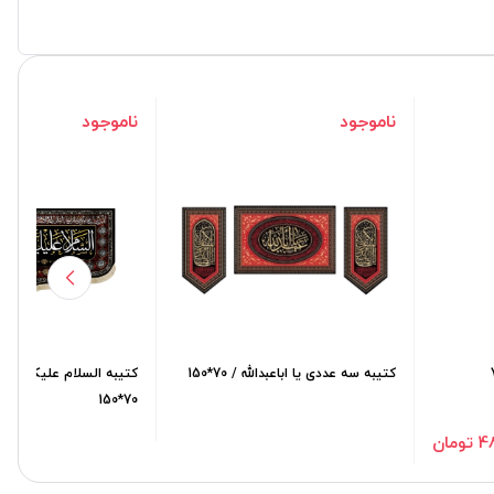
ناموجود
ناموجود
کتیبه سه عددی یا اباعبدالله / 70*150
کتیبه السلام علیک یا زین
70*150
مان