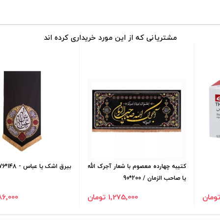
مشتریانی که از این مورد خریداری کرده اند
کتیبه چهارده معصوم با شعار آجرک الله
بیرق اشک یا عباس - 148*76
یا صاحب الزمان / 200*90
1٬275٬000 تومان
486٬000 تو