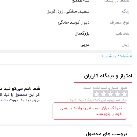
تعداد در بسته
سه عددی
رنگ
سفید, مشکی, زرد, قرمز
نوع مصرف
دیوار کوب, خانگی
مخاطب
بزرگسال
زبان
عربی
مشاهده بیشتر
مشخصات فیزیکی
ابعاد ( سانتی متر )
70*70
امتیاز و دیدگاه کاربران
نوع بسته بندی
سلفون
هنوز امتیازی ثبت نشده است.
شما هم می‌توانید در
شکل
مستطیل عمودی
اگر این محصول را قبلا 
شما هم درباره این کالا دیدگاه ثبت کنید
می‌توانید به صورت ناشنا
تنها کاربران عضو می توانند بررسی
خود را بنویسند
برچسب های محصول