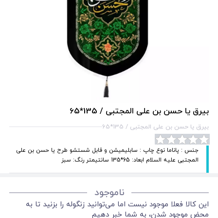
بیرق یا حسن بن علی المجتبی / 135*65
بیرق یا حسن بن علی المجتبی / 135*65
جنس : پاناما نوع چاپ : سابلیمیشن و قابل شستشو طرح یا حسن بن علی
المجتبی علیه السلام ابعاد: 65*135 سانتیمتر رنگ: سبز
ناموجود
این کالا فعلا موجود نیست اما می‌توانید زنگوله را بزنید تا به
محض موجود شدن، به شما خبر دهیم