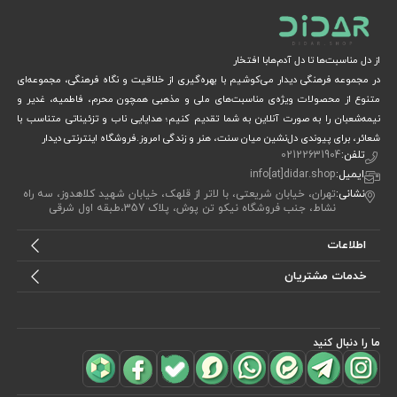
از دل مناسبت‌ها تا دل آدم‌هابا افتخار
در مجموعه فرهنگی دیدار می‌کوشیم با بهره‌گیری از خلاقیت و نگاه فرهنگی، مجموعه‌ای
متنوع از محصولات ویژه‌ی مناسبت‌های ملی و مذهبی همچون محرم، فاطمیه، غدیر و
نیمه‌شعبان را به صورت آنلاین به شما تقدیم کنیم؛ هدایایی ناب و تزئیناتی متناسب با
شعائر، برای پیوندی دل‌نشین میان سنت، هنر و زندگی امروز.فروشگاه اینترنتی دیدار
تلفن:
02122631904
ایمیل:
info[at]didar.shop
نشانی:
تهران، خیابان شریعتی، با لاتر از قلهک، خیابان شهید کلاهدوز، سه راه
نشاط، جنب فروشگاه نیکو تن پوش، پلاک 357،طبقه اول شرقی
اطلاعات
خدمات مشتریان
ما را دنبال کنید