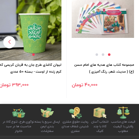
مجموعه کتاب های هدیه های امام حسن
لیوان کاغذی طرح جان به قربان کریمی که
(ع) ( حدیث، شعر، رنگ آمیزی )
کرم زنده از اوست - بسته 50 عددی
40٬000 تومان
393٬000 تومان
قیمت های مناسب
انتخاب آسان
رعایت حقوق مشتری
ارسال سریع با بسته
نوآوری طرح، تنوع کالا در
رقابتی با کیفیت
کالا با چند
شنیدن شفاف صدای
بندی ایمن
مناسبت ها در سبد
مطلوب
کلیک
مشتری
سفارشات
خانوار