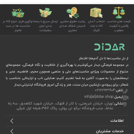
قیمت های مناسب
انتخاب آسان
رعایت حقوق مشتری
ارسال سریع با بسته
نوآوری طرح، تنوع کالا در
رقابتی با کیفیت
کالا با چند
شنیدن شفاف صدای
بندی ایمن
مناسبت ها در سبد
مطلوب
کلیک
مشتری
سفارشات
خانوار
از دل مناسبت‌ها تا دل آدم‌هابا افتخار
در مجموعه فرهنگی دیدار می‌کوشیم با بهره‌گیری از خلاقیت و نگاه فرهنگی، مجموعه‌ای
متنوع از محصولات ویژه‌ی مناسبت‌های ملی و مذهبی همچون محرم، فاطمیه، غدیر و
نیمه‌شعبان را به صورت آنلاین به شما تقدیم کنیم؛ هدایایی ناب و تزئیناتی متناسب با
شعائر، برای پیوندی دل‌نشین میان سنت، هنر و زندگی امروز.فروشگاه اینترنتی دیدار
تلفن:
02122631904
ایمیل:
info[at]didar.shop
نشانی:
تهران، خیابان شریعتی، با لاتر از قلهک، خیابان شهید کلاهدوز، سه راه
نشاط، جنب فروشگاه نیکو تن پوش، پلاک 357،طبقه اول شرقی
اطلاعات
خدمات مشتریان