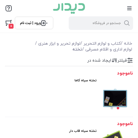
فیلترها
ورود | ثبت نام
فیلتر بر اساس قیمت
0
0
10000
خانه
/
کتاب و لوازم التحریر
/
لوازم تحریر و ابزار هنری
/
لوازم اداری و اقلام مصرفی
/
تخته
فیلترها
فیلتر
ایجاد شده در
ناموجود
موجودی
تخته سیاه کاما
نمایش همه محصولات
ناموجود
تخته سیاه قاب دار