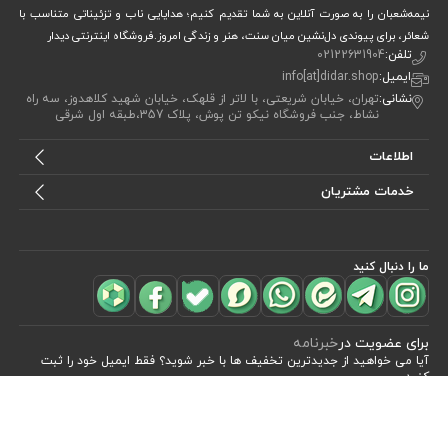
نیمه‌شعبان را به صورت آنلاین به شما تقدیم کنیم؛ هدایایی ناب و تزئیناتی متناسب با
شعائر، برای پیوندی دل‌نشین میان سنت، هنر و زندگی امروز.فروشگاه اینترنتی دیدار
تلفن:
02122631904
ایمیل:
info[at]didar.shop
نشانی:
تهران، خیابان شریعتی، با لاتر از قلهک، خیابان شهید کلاهدوز، سه راه
نشاط، جنب فروشگاه نیکو تن پوش، پلاک 357،طبقه اول شرقی
اطلاعات
خدمات مشتریان
ما را دنبال کنید
مشاهده محصولات
(2)
برای عضویت در
خبرنامه
آیا می خواهید از جدید‌ترین تخفیف‌ ها با‌ خبر شوید؟ فقط ایمیل خود را ثبت
کنید
اشتراک