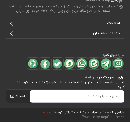
ایمیل:
info[at]didar.shop
نشانی:
تهران، خیابان شریعتی، با لاتر از قلهک، خیابان شهید کلاهدوز، سه راه
نشاط، جنب فروشگاه نیکو تن پوش، پلاک 357،طبقه اول شرقی
اطلاعات
خدمات مشتریان
ما را دنبال کنید
برای عضویت در
خبرنامه
آیا می خواهید از جدید‌ترین تخفیف‌ ها با‌ خبر شوید؟ فقط ایمیل خود را ثبت
کنید
اشتراک
مشاهده محصولات
(5)
طراحی، توسعه و اجرای فروشگاه اینترنتی توسط:
آریو وب
Powered by nopCommerce