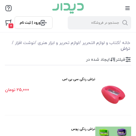
فیلترها
ورود | ثبت نام
فیلتر بر اساس قیمت
0
0
10000
خانه
/
کتاب و لوازم التحریر
/
لوازم تحریر و ابزار هنری
/
نوشت افزار
/
تراش
فیلترها
فیلتر
ایجاد شده در
موجودی
تراش رنگی سی بی اس
نمایش همه محصولات
25٬000 تومان
تراش رنگی پوس