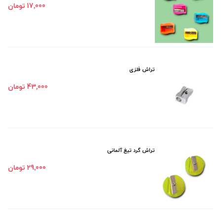
17٬000 تومان
تراش فلزی
43٬000 تومان
تراش گرد تیغ آلمانی
29٬000 تومان