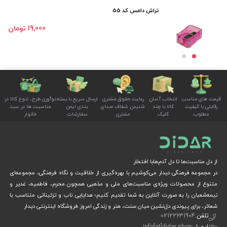
تراش دامس کد 55
19٬000 تومان
قیمت های مناسب
انتخاب آسان
رعایت حقوق مشتری
ارسال سریع با بسته
نوآوری طرح، تنوع کالا در
رقابتی با کیفیت
کالا با چند
شنیدن شفاف صدای
بندی ایمن
مناسبت ها در سبد
مطلوب
کلیک
مشتری
سفارشات
خانوار
از دل مناسبت‌ها تا دل آدم‌هابا افتخار
در مجموعه فرهنگی دیدار می‌کوشیم با بهره‌گیری از خلاقیت و نگاه فرهنگی، مجموعه‌ای
متنوع از محصولات ویژه‌ی مناسبت‌های ملی و مذهبی همچون محرم، فاطمیه، غدیر و
نیمه‌شعبان را به صورت آنلاین به شما تقدیم کنیم؛ هدایایی ناب و تزئیناتی متناسب با
شعائر، برای پیوندی دل‌نشین میان سنت، هنر و زندگی امروز.فروشگاه اینترنتی دیدار
تلفن:
02122631904