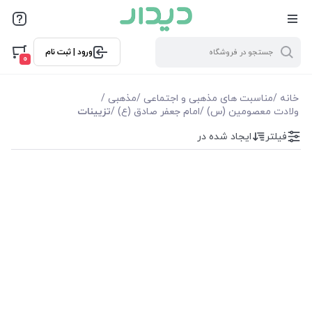
فیلترها
ورود | ثبت نام
فیلترها
0
موجودی
خانه
/
مناسبت های مذهبی و اجتماعی
/
مذهبی
/
ولادت معصومین (س)
/
امام جعفر صادق (ع)
/
تزیینات
نمایش همه محصولات
فیلتر
ایجاد شده در