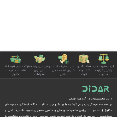
قیمت های مناسب
انتخاب آسان
رعایت حقوق مشتری
ارسال سریع با بسته
نوآوری طرح، تنوع کالا در
رقابتی با کیفیت
کالا با چند
شنیدن شفاف صدای
بندی ایمن
مناسبت ها در سبد
مطلوب
کلیک
مشتری
سفارشات
خانوار
از دل مناسبت‌ها تا دل آدم‌هابا افتخار
در مجموعه فرهنگی دیدار می‌کوشیم با بهره‌گیری از خلاقیت و نگاه فرهنگی، مجموعه‌ای
متنوع از محصولات ویژه‌ی مناسبت‌های ملی و مذهبی همچون محرم، فاطمیه، غدیر و
نیمه‌شعبان را به صورت آنلاین به شما تقدیم کنیم؛ هدایایی ناب و تزئیناتی متناسب با