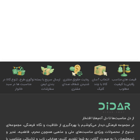
قیمت های مناسب
انتخاب آسان
رعایت حقوق مشتری
ارسال سریع با بسته
نوآوری طرح، تنوع کالا در
رقابتی با کیفیت
کالا با چند
شنیدن شفاف صدای
بندی ایمن
مناسبت ها در سبد
مطلوب
کلیک
مشتری
سفارشات
خانوار
از دل مناسبت‌ها تا دل آدم‌هابا افتخار
در مجموعه فرهنگی دیدار می‌کوشیم با بهره‌گیری از خلاقیت و نگاه فرهنگی، مجموعه‌ای
متنوع از محصولات ویژه‌ی مناسبت‌های ملی و مذهبی همچون محرم، فاطمیه، غدیر و
نیمه‌شعبان را به صورت آنلاین به شما تقدیم کنیم؛ هدایایی ناب و تزئیناتی متناسب با