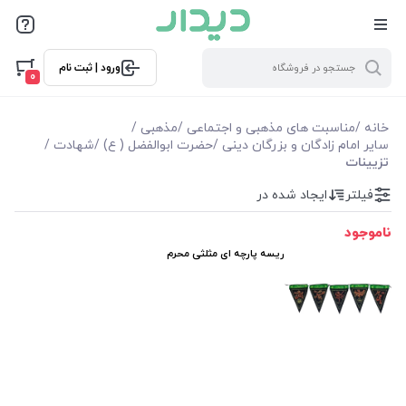
فیلترها
ورود | ثبت نام
فیلترها
0
موجودی
خانه
/
مناسبت های مذهبی و اجتماعی
/
مذهبی
/
سایر امام زادگان و بزرگان دینی
/
حضرت ابوالفضل ( ع)
/
شهادت
/
تزیینات
نمایش همه محصولات
فیلتر
ایجاد شده در
ناموجود
ریسه پارچه ای مثلثی محرم