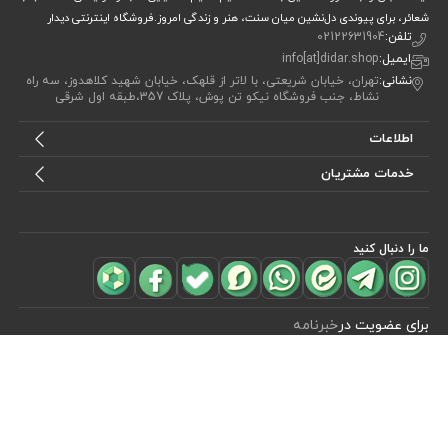
شعائر، برای پیوندی دل‌نشین میان سنت، هنر و زندگی امروز.فروشگاه اینترنتی دیدار
تلفن:
02122631904
ایمیل:
info[at]didar.shop
نشانی:
تهران، خیابان شریعتی، با لاتر از قلهک، خیابان شهید کلاهدوز، سه راه
نشاط، جنب فروشگاه نیکو تن پوش، پلاک 357،طبقه اول شرقی
اطلاعات
خدمات مشتریان
ما را دنبال کنید
مشاهده محصولات
(1)
برای عضویت در
خبرنامه
آیا می خواهید از جدید‌ترین تخفیف‌ ها با‌ خبر شوید؟ فقط ایمیل خود را ثبت
کنید
اشتراک
طراحی، توسعه و اجرای فروشگاه اینترنتی توسط:
آریو وب