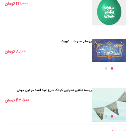
219٬000 تومان
پوستر صلوات - کوچک
8٬900 تومان
ریسه مثلثی مقوایی کودک طرح عید آمده در این جهان
47٬500 تومان