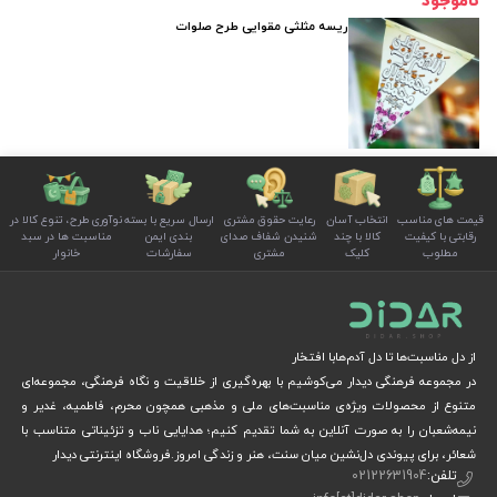
ناموجود
ریسه مثلثی مقوایی طرح صلوات
قیمت های مناسب
انتخاب آسان
رعایت حقوق مشتری
ارسال سریع با بسته
نوآوری طرح، تنوع کالا در
رقابتی با کیفیت
کالا با چند
شنیدن شفاف صدای
بندی ایمن
مناسبت ها در سبد
مطلوب
کلیک
مشتری
سفارشات
خانوار
از دل مناسبت‌ها تا دل آدم‌هابا افتخار
در مجموعه فرهنگی دیدار می‌کوشیم با بهره‌گیری از خلاقیت و نگاه فرهنگی، مجموعه‌ای
متنوع از محصولات ویژه‌ی مناسبت‌های ملی و مذهبی همچون محرم، فاطمیه، غدیر و
نیمه‌شعبان را به صورت آنلاین به شما تقدیم کنیم؛ هدایایی ناب و تزئیناتی متناسب با
شعائر، برای پیوندی دل‌نشین میان سنت، هنر و زندگی امروز.فروشگاه اینترنتی دیدار
تلفن:
02122631904