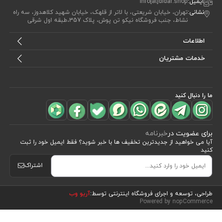
ایمیل:
info[at]didar.shop
نشانی:
تهران، خیابان شریعتی، با لاتر از قلهک، خیابان شهید کلاهدوز، سه راه
نشاط، جنب فروشگاه نیکو تن پوش، پلاک 357،طبقه اول شرقی
اطلاعات
خدمات مشتریان
ما را دنبال کنید
برای عضویت در
خبرنامه
آیا می خواهید از جدید‌ترین تخفیف‌ ها با‌ خبر شوید؟ فقط ایمیل خود را ثبت
کنید
اشتراک
مشاهده محصولات
(5)
طراحی، توسعه و اجرای فروشگاه اینترنتی توسط:
آریو وب
Powered by nopCommerce