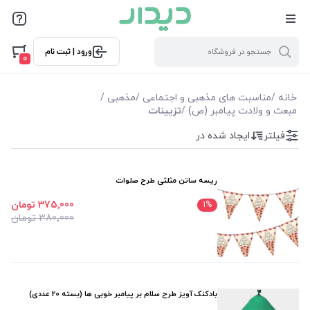
فیلترها
ورود | ثبت نام
فیلتر بر اساس قیمت
0
8900
375000
خانه
/
مناسبت های مذهبی و اجتماعی
/
مذهبی
/
مبعث و ولادت پیامبر (ص)
/
تزیینات
فیلترها
فیلتر
ایجاد شده در
موجودی
ریسه ساتن مثلثی طرح صلوات
نمایش همه محصولات
375٬000 تومان
1
%
380٬000 تومان
بادکنک آویز طرح سلام بر پیامبر خوبی ها (بسته 20 عددی)