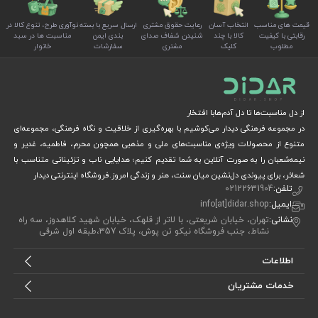
طرح‌های مذهبی ویژه مناسبت‌های خاص:
طراحی شده برای
قیمت های مناسب
انتخاب آسان
رعایت حقوق مشتری
ارسال سریع با بسته
نوآوری طرح، تنوع کالا در
مناسبت‌هایی مانند
محرم
،
نیمه شعبان
،
عید غدیر
،
فاطمیه
،
رقابتی با کیفیت
کالا با چند
شنیدن شفاف صدای
بندی ایمن
مناسبت ها در سبد
مطلوب
کلیک
مشتری
سفارشات
خانوار
دهه کرامت
و
مبعث
.
استفاده از پارچه‌های با کیفیت:
جنس جامدادی‌ها شامل
پارچه مخمل، پارچه پاناما، برزنت، چرمی و نمدی است که
دوام، زیبایی و تنوع بیشتری فراهم می‌کند.
از دل مناسبت‌ها تا دل آدم‌هابا افتخار
مناسب برای هدیه دادن و استفاده روزمره:
انتخابی ایده‌آل
در مجموعه فرهنگی دیدار می‌کوشیم با بهره‌گیری از خلاقیت و نگاه فرهنگی، مجموعه‌ای
برای هدیه‌های فرهنگی و مذهبی.
متنوع از محصولات ویژه‌ی مناسبت‌های ملی و مذهبی همچون محرم، فاطمیه، غدیر و
طراحی‌های متنوع:
مدل‌هایی با چاپ‌های مذهبی جذاب و
نیمه‌شعبان را به صورت آنلاین به شما تقدیم کنیم؛ هدایایی ناب و تزئیناتی متناسب با
شعائر، برای پیوندی دل‌نشین میان سنت، هنر و زندگی امروز.فروشگاه اینترنتی دیدار
متناسب با فضای هر مناسبت.
تلفن:
02122631904
خرید آنلاین جامدادی مذهبی از فروشگاه دیدار
ایمیل:
info[at]didar.shop
نشانی:
تهران، خیابان شریعتی، با لاتر از قلهک، خیابان شهید کلاهدوز، سه راه
نشاط، جنب فروشگاه نیکو تن پوش، پلاک 357،طبقه اول شرقی
با خرید از
فروشگاه دیدار
، جامدادی‌های مذهبی با کیفیت عالی،
اطلاعات
بسته‌بندی مناسب و ارسال سریع در اختیار شما قرار می‌گیرد. این
خدمات مشتریان
محصولات هم جنبه‌ی کاربردی دارند و هم ارزش معنوی مناسبی
برای مناسبت‌های دینی ایجاد می‌کنند.