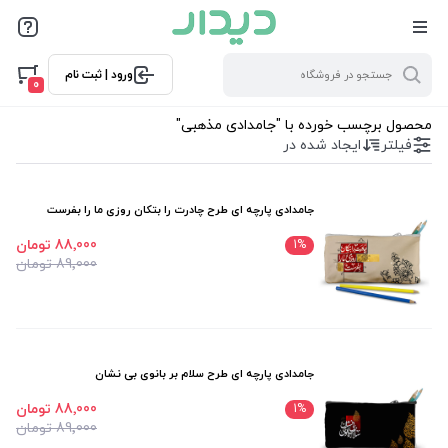
فیلترها
ورود | ثبت نام
فیلتر بر اساس قیمت
0
73000
88000
محصول برچسب خورده با "جامدادی مذهبی"
فیلتر
ایجاد شده در
فیلترها
جامدادی پارچه ای طرح چادرت را بتکان روزی ما را بفرست
موجودی
88٬000 تومان
1
%
89٬000 تومان
نمایش همه محصولات
جامدادی پارچه ای طرح سلام بر بانوی بی نشان
88٬000 تومان
1
%
89٬000 تومان