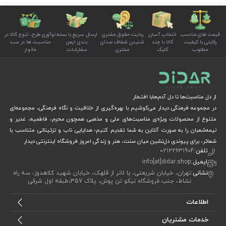
قیمت های مناسب
انتخاب آسان
رعایت حقوق مشتری
ارسال سریع با بسته
نوآوری طرح، تنوع کالا در
رقابتی با کیفیت
کالا با چند
شنیدن شفاف صدای
بندی ایمن
مناسبت ها در سبد
مطلوب
کلیک
مشتری
سفارشات
خانوار
از دل مناسبت‌ها تا دل آدم‌هابا افتخار
در مجموعه فرهنگی دیدار می‌کوشیم با بهره‌گیری از خلاقیت و نگاه فرهنگی، مجموعه‌ای
متنوع از محصولات ویژه‌ی مناسبت‌های ملی و مذهبی همچون محرم، فاطمیه، غدیر و
نیمه‌شعبان را به صورت آنلاین به شما تقدیم کنیم؛ هدایایی ناب و تزئیناتی متناسب با
شعائر، برای پیوندی دل‌نشین میان سنت، هنر و زندگی امروز.فروشگاه اینترنتی دیدار
تلفن:
02122631904
ایمیل:
info[at]didar.shop
نشانی:
تهران، خیابان شریعتی، با لاتر از قلهک، خیابان شهید کلاهدوز، سه راه
نشاط، جنب فروشگاه نیکو تن پوش، پلاک 357،طبقه اول شرقی
اطلاعات
خدمات مشتریان