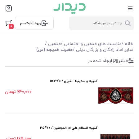
فیلترها
ورود | ثبت نام
فیلتر بر اساس قیمت
0
68000
640000
خانه
/
مناسبت های مذهبی و اجتماعی
/
مذهبی
/
سایر امام زادگان و بزرگان دینی
/
حضرت خدیجه (س)
فیلترها
فیلتر
ایجاد شده در
موجودی
کتیبه يا خدیجه الكبری / 70*150
نمایش همه محصولات
640٬000 تومان
کتیبه السلام علی ام المومنین / 70*35
165٬000 تومان