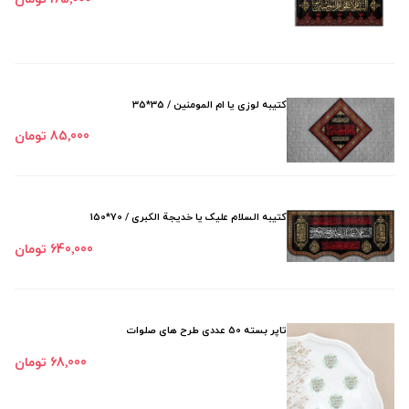
کتیبه لوزی یا ام المومنین / 35*35
85٬000 تومان
کتیبه السلام علیک یا خدیجة الکبری / 70*150
640٬000 تومان
تاپر بسته 50 عددی طرح های صلوات
68٬000 تومان