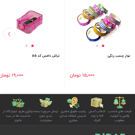
نوار چسب رنگی
تراش دامس کد 55
15٬000 تومان
19٬000 تومان
قیمت های مناسب
انتخاب آسان
رعایت حقوق مشتری
ارسال سریع با بسته
نوآوری طرح، تنوع کالا در
رقابتی با کیفیت
کالا با چند
شنیدن شفاف صدای
بندی ایمن
مناسبت ها در سبد
مطلوب
کلیک
مشتری
سفارشات
خانوار