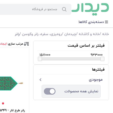
دسته‌بندی کالاها
خانه
/
خانه و کاشانه
/
چیدمان
/
رومیزی، سفره، رانر وکوسن
/
رانر
مرتب سازی:
ایجاد
فیلتر بر اساس قیمت
157000
933000
فیلترها
موجودی
نمایش همه محصولات
رانر طرح انار - 49*145