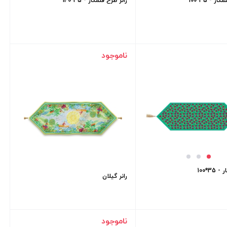
ر - 35*100
رانر طرح قلمکار - 35*140
ناموجود
35*100
رانر گیلان
ناموجود