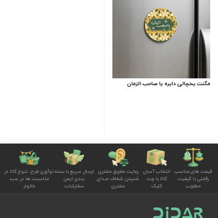
مگنت یخچالی دایره یا صاحب الزمان
قیمت های مناسب
انتخاب آسان
رعایت حقوق مشتری
ارسال سریع با بسته
نوآوری طرح، تنوع کالا در
رقابتی با کیفیت
کالا با چند
شنیدن شفاف صدای
بندی ایمن
مناسبت ها در سبد
مطلوب
کلیک
مشتری
سفارشات
خانوار