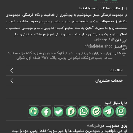
از دل مناسبت‌ها تا دل آدم‌هابا افتخار
در مجموعه فرهنگی دیدار می‌کوشیم با بهره‌گیری از خلاقیت و نگاه فرهنگی، مجموعه‌ای
متنوع از محصولات ویژه‌ی مناسبت‌های ملی و مذهبی همچون محرم، فاطمیه، غدیر و
نیمه‌شعبان را به صورت آنلاین به شما تقدیم کنیم؛ هدایایی ناب و تزئیناتی متناسب با
شعائر، برای پیوندی دل‌نشین میان سنت، هنر و زندگی امروز.فروشگاه اینترنتی دیدار
تلفن:
02122631904
ایمیل:
info[at]didar.shop
نشانی:
تهران، خیابان شریعتی، با لاتر از قلهک، خیابان شهید کلاهدوز، سه راه
نشاط، جنب فروشگاه نیکو تن پوش، پلاک 357،طبقه اول شرقی
اطلاعات
خدمات مشتریان
ما را دنبال کنید
برای عضویت در
خبرنامه
آیا می خواهید از جدید‌ترین تخفیف‌ ها با‌ خبر شوید؟ فقط ایمیل خود را ثبت