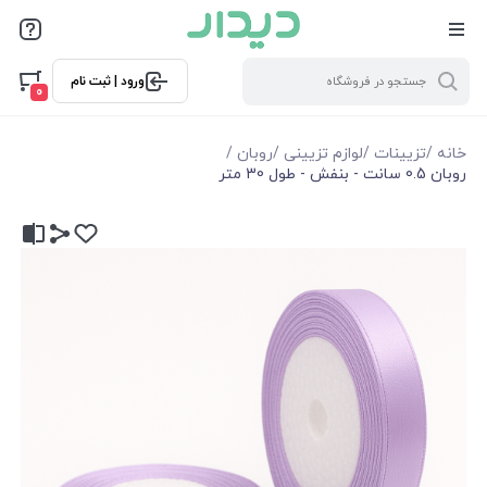
ورود | ثبت نام
0
خانه
/
تزیینات
/
لوازم تزیینی
/
روبان
/
روبان 0.5 سانت - بنفش - طول 30 متر