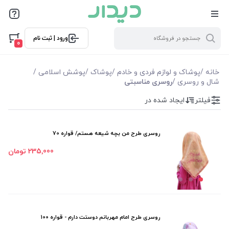
فیلترها
ورود | ثبت نام
فیلتر بر اساس قیمت
0
235000
750000
خانه
/
پوشاک و لوازم فردی و خادم
/
پوشاک
/
پوشش اسلامی
/
شال و روسری
/
روسری مناسبتی
فیلترها
فیلتر
ایجاد شده در
موجودی
روسری طرح من بچه شیعه هستم/ قواره 70
نمایش همه محصولات
235٬000 تومان
روسری طرح امام مهربانم دوستت دارم - قواره 100