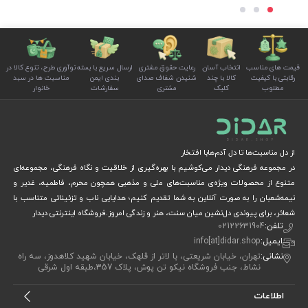
قیمت های مناسب
انتخاب آسان
رعایت حقوق مشتری
ارسال سریع با بسته
نوآوری طرح، تنوع کالا در
رقابتی با کیفیت
کالا با چند
شنیدن شفاف صدای
بندی ایمن
مناسبت ها در سبد
مطلوب
کلیک
مشتری
سفارشات
خانوار
از دل مناسبت‌ها تا دل آدم‌هابا افتخار
در مجموعه فرهنگی دیدار می‌کوشیم با بهره‌گیری از خلاقیت و نگاه فرهنگی، مجموعه‌ای
متنوع از محصولات ویژه‌ی مناسبت‌های ملی و مذهبی همچون محرم، فاطمیه، غدیر و
نیمه‌شعبان را به صورت آنلاین به شما تقدیم کنیم؛ هدایایی ناب و تزئیناتی متناسب با
شعائر، برای پیوندی دل‌نشین میان سنت، هنر و زندگی امروز.فروشگاه اینترنتی دیدار
تلفن:
02122631904
ایمیل:
info[at]didar.shop
نشانی:
تهران، خیابان شریعتی، با لاتر از قلهک، خیابان شهید کلاهدوز، سه راه
نشاط، جنب فروشگاه نیکو تن پوش، پلاک 357،طبقه اول شرقی
اطلاعات