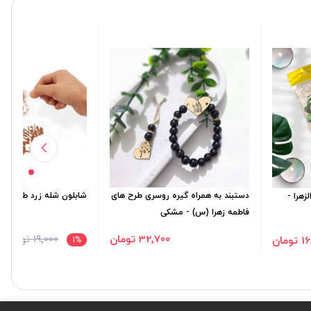
دستبند به همراه گیره روسری طرح های
شابلون شله زرد طرح علی 
زهرا -
فاطمه زهرا (س) - مشكی
32٬700 تومان
19٬000 تومان
00
ومان
1
%