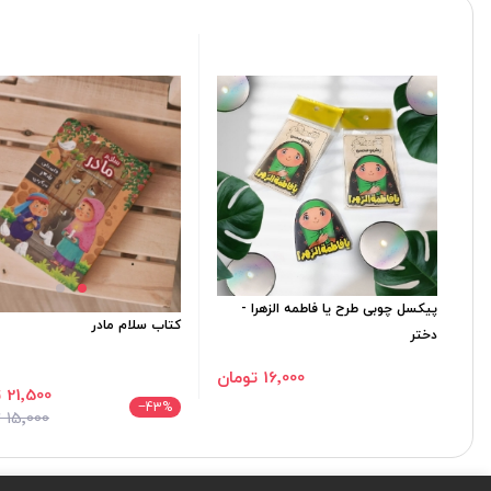
پیکسل چوبی طرح یا فاطمه الزهرا -
کتاب سلام مادر
دختر
16٬000 تومان
21٬500 تومان
‎−43
%
15٬000 تومان