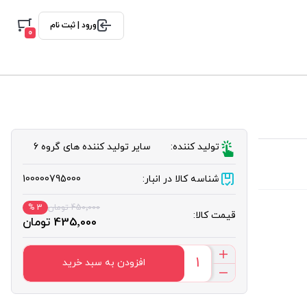
ورود | ثبت نام
0
تولید کننده:
سایر تولید کننده های گروه 6
شناسه کالا در انبار:
100000795000
450٬000 تومان
3 %
قیمت کالا:
435٬000 تومان
افزودن به سبد خرید