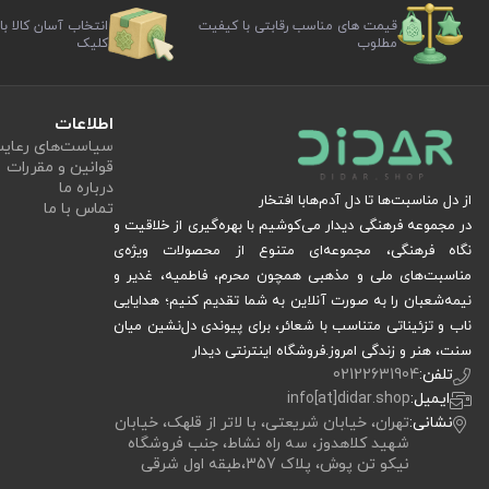
قیمت های مناسب رقابتی با کیفیت
انتخاب آسان کالا با
مطلوب
کلیک
اطلاعات
سیاست‏‌های رعا
قوانین و مقررات
درباره ما
از دل مناسبت‌ها تا دل آدم‌هابا افتخار
تماس با ما
در مجموعه فرهنگی دیدار می‌کوشیم با بهره‌گیری از خلاقیت و
نگاه فرهنگی، مجموعه‌ای متنوع از محصولات ویژه‌ی
مناسبت‌های ملی و مذهبی همچون محرم، فاطمیه، غدیر و
نیمه‌شعبان را به صورت آنلاین به شما تقدیم کنیم؛ هدایایی
ناب و تزئیناتی متناسب با شعائر، برای پیوندی دل‌نشین میان
سنت، هنر و زندگی امروز.فروشگاه اینترنتی دیدار
تلفن:
02122631904
ایمیل:
info[at]didar.shop
نشانی:
تهران، خیابان شریعتی، با لاتر از قلهک، خیابان
شهید کلاهدوز، سه راه نشاط، جنب فروشگاه
نیکو تن پوش، پلاک 357،طبقه اول شرقی