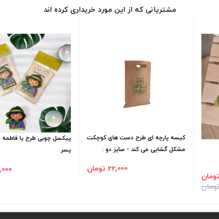
مشتریانی که از این مورد خریداری کرده اند
کیسه پارچه ای طرح دست های کوچکت
پیکسل چوبی طرح یا فاطمه ال
مشکل گشایی می کند - سایز دو :
پسر
35*25
22٬000 تومان
16٬000 ت