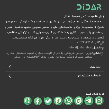
از دل مناسبت‌ها تا دل آدم‌هابا افتخار
در مجموعه فرهنگی دیدار می‌کوشیم با بهره‌گیری از خلاقیت و نگاه فرهنگی، مجموعه‌ای
متنوع از محصولات ویژه‌ی مناسبت‌های ملی و مذهبی همچون محرم، فاطمیه، غدیر و
نیمه‌شعبان را به صورت آنلاین به شما تقدیم کنیم؛ هدایایی ناب و تزئیناتی متناسب با
شعائر، برای پیوندی دل‌نشین میان سنت، هنر و زندگی امروز.فروشگاه اینترنتی دیدار
تلفن:
02122631904
ایمیل:
info[at]didar.shop
نشانی:
تهران، خیابان شریعتی، با لاتر از قلهک، خیابان شهید کلاهدوز، سه راه
نشاط، جنب فروشگاه نیکو تن پوش، پلاک 357،طبقه اول شرقی
اطلاعات
خدمات مشتریان
ما را دنبال کنید