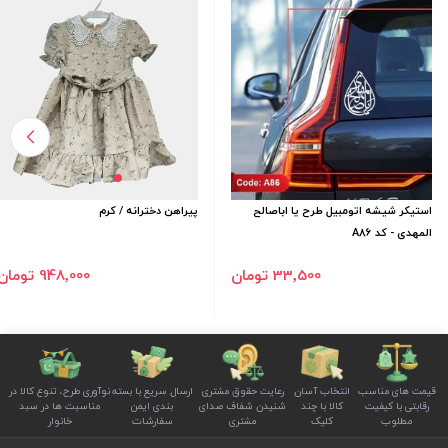
استیکر شیشه اتومبیل طرح یا اباصالح
پیراهن دخترانه / کرم
المهدی - کد A86
33٬500 تومان
948٬000 تومان
قیمت های مناسب
انتخاب آسان
رعایت حقوق مشتری
ارسال سریع با بسته
نوآوری طرح، تنوع کالا در
رقابتی با کیفیت
کالا با چند
شنیدن شفاف صدای
بندی ایمن
مناسبت ها در سبد
مطلوب
کلیک
مشتری
سفارشات
خانوار