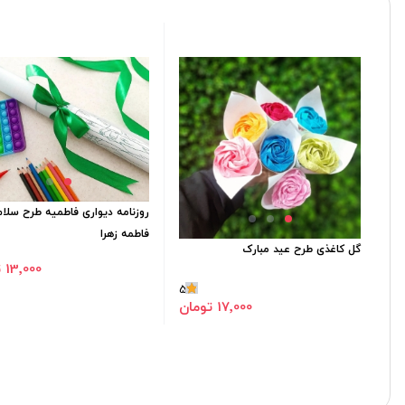
روزنامه دیواری فاطمیه طرح سلام
فاطمه زهرا
گل کاغذی طرح عید مبارک
13٬000 تومان
5
17٬000 تومان