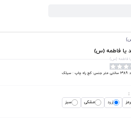
س)
 یا فاطمه (س)
ا فاطمه (س)
کج راه چاپ : سیلک
:
مز
زرد
مشکی
سبز