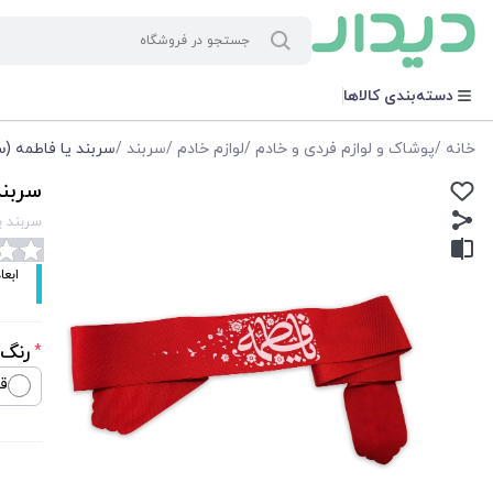
دسته‌بندی کالاها
خانه
/
پوشاک و لوازم فردی و خادم
/
لوازم خادم
/
سربند
/
سربند یا فاطمه (
سربند
سربند ی
ابعاد: 89*6 سانتی متر جنس: 
رنگ 
*
قر