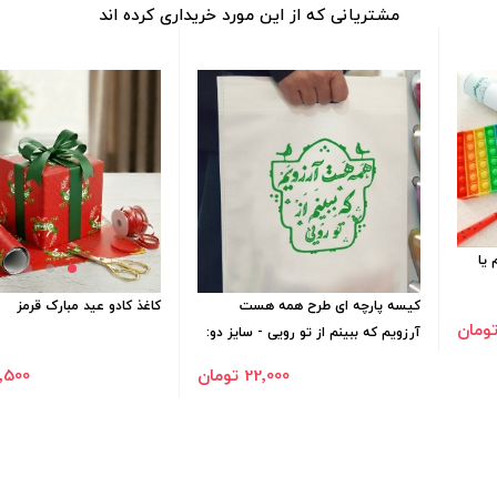
مشتریانی که از این مورد خریداری کرده اند
 یا
کیسه پارچه ای طرح همه هست
کاغذ کادو عید مبارک قرمز
آرزویم که ببینم از تو رویی - سایز دو:
35*25
22٬000 تومان
21٬500 ت