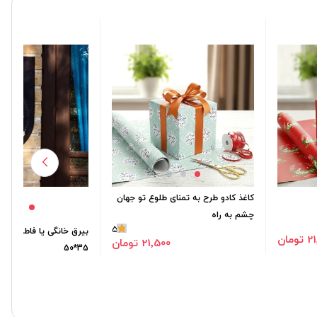
کاغذ کادو طرح به تمنای طلوع تو جهان
چشم به راه
5
بیرق خانگی یا فاطمه(س) 
ومان
21٬500 تومان
35*50
٬000