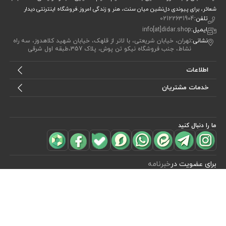
شعائر، برای پیوندی دل‌نشین میان سنت، هنر و زندگی امروز.فروشگاه اینترنتی دیدار
تلفن:
02122631904
ایمیل:
info[at]didar.shop
نشانی:
تهران، خیابان شریعتی، با لاتر از قلهک، خیابان شهید کلاهدوز، سه راه
نشاط، جنب فروشگاه نیکو تن پوش، پلاک 357،طبقه اول شرقی
اطلاعات
خدمات مشتریان
ما را دنبال کنید
مشاهده محصولات
(0)
برای عضویت در
خبرنامه
آیا می خواهید از جدید‌ترین تخفیف‌ ها با‌ خبر شوید؟ فقط ایمیل خود را ثبت
کنید
اشتراک
طراحی، توسعه و اجرای فروشگاه اینترنتی توسط:
آریو وب