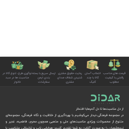
قیمت های مناسب
انتخاب آسان
رعایت حقوق مشتری
ارسال سریع با بسته
نوآوری طرح، تنوع کالا در
رقابتی با کیفیت
کالا با چند
شنیدن شفاف صدای
بندی ایمن
مناسبت ها در سبد
مطلوب
کلیک
مشتری
سفارشات
خانوار
از دل مناسبت‌ها تا دل آدم‌هابا افتخار
در مجموعه فرهنگی دیدار می‌کوشیم با بهره‌گیری از خلاقیت و نگاه فرهنگی، مجموعه‌ای
متنوع از محصولات ویژه‌ی مناسبت‌های ملی و مذهبی همچون محرم، فاطمیه، غدیر و
نیمه‌شعبان را به صورت آنلاین به شما تقدیم کنیم؛ هدایایی ناب و تزئیناتی متناسب با