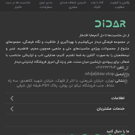
رقابتی با کیفیت
کالا با چند
شنیدن شفاف صدای
بندی ایمن
مناسبت ها در سبد
مطلوب
کلیک
مشتری
سفارشات
خانوار
از دل مناسبت‌ها تا دل آدم‌هابا افتخار
در مجموعه فرهنگی دیدار می‌کوشیم با بهره‌گیری از خلاقیت و نگاه فرهنگی، مجموعه‌ای
متنوع از محصولات ویژه‌ی مناسبت‌های ملی و مذهبی همچون محرم، فاطمیه، غدیر و
نیمه‌شعبان را به صورت آنلاین به شما تقدیم کنیم؛ هدایایی ناب و تزئیناتی متناسب با
شعائر، برای پیوندی دل‌نشین میان سنت، هنر و زندگی امروز.فروشگاه اینترنتی دیدار
تلفن:
02122631904
ایمیل:
info[at]didar.shop
نشانی:
تهران، خیابان شریعتی، با لاتر از قلهک، خیابان شهید کلاهدوز، سه راه
نشاط، جنب فروشگاه نیکو تن پوش، پلاک 357،طبقه اول شرقی
اطلاعات
خدمات مشتریان
ما را دنبال کنید