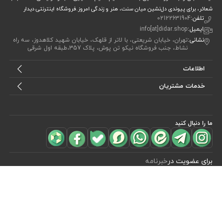
شعائر، برای پیوندی دل‌نشین میان سنت، هنر و زندگی امروز.فروشگاه اینترنتی دیدار
تلفن:
02122631904
ایمیل:
info[at]didar.shop
نشانی:
تهران، خیابان شریعتی، با لاتر از قلهک، خیابان شهید کلاهدوز، سه راه
نشاط، جنب فروشگاه نیکو تن پوش، پلاک 357،طبقه اول شرقی
اطلاعات
خدمات مشتریان
ما را دنبال کنید
مشاهده محصولات
(0)
برای عضویت در
خبرنامه
آیا می خواهید از جدید‌ترین تخفیف‌ ها با‌ خبر شوید؟ فقط ایمیل خود را ثبت
کنید
اشتراک
طراحی، توسعه و اجرای فروشگاه اینترنتی توسط:
آریو وب