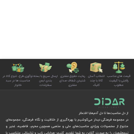
قیمت های مناسب
انتخاب آسان
رعایت حقوق مشتری
ارسال سریع با بسته
نوآوری طرح، تنوع کالا در
رقابتی با کیفیت
کالا با چند
شنیدن شفاف صدای
بندی ایمن
مناسبت ها در سبد
مطلوب
کلیک
مشتری
سفارشات
خانوار
از دل مناسبت‌ها تا دل آدم‌هابا افتخار
در مجموعه فرهنگی دیدار می‌کوشیم با بهره‌گیری از خلاقیت و نگاه فرهنگی، مجموعه‌ای
متنوع از محصولات ویژه‌ی مناسبت‌های ملی و مذهبی همچون محرم، فاطمیه، غدیر و
نیمه‌شعبان را به صورت آنلاین به شما تقدیم کنیم؛ هدایایی ناب و تزئیناتی متناسب با