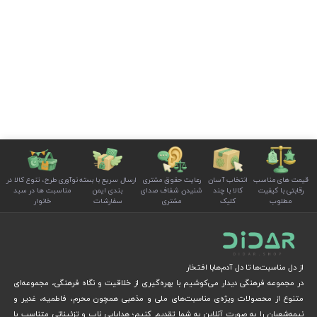
قیمت های مناسب
انتخاب آسان
رعایت حقوق مشتری
ارسال سریع با بسته
نوآوری طرح، تنوع کالا در
رقابتی با کیفیت
کالا با چند
شنیدن شفاف صدای
بندی ایمن
مناسبت ها در سبد
مطلوب
کلیک
مشتری
سفارشات
خانوار
از دل مناسبت‌ها تا دل آدم‌هابا افتخار
در مجموعه فرهنگی دیدار می‌کوشیم با بهره‌گیری از خلاقیت و نگاه فرهنگی، مجموعه‌ای
متنوع از محصولات ویژه‌ی مناسبت‌های ملی و مذهبی همچون محرم، فاطمیه، غدیر و
نیمه‌شعبان را به صورت آنلاین به شما تقدیم کنیم؛ هدایایی ناب و تزئیناتی متناسب با