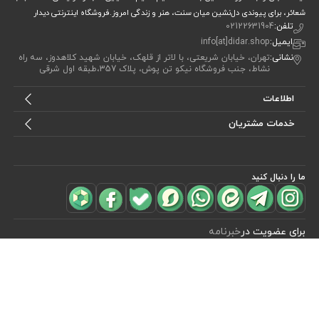
شعائر، برای پیوندی دل‌نشین میان سنت، هنر و زندگی امروز.فروشگاه اینترنتی دیدار
تلفن:
02122631904
ایمیل:
info[at]didar.shop
نشانی:
تهران، خیابان شریعتی، با لاتر از قلهک، خیابان شهید کلاهدوز، سه راه
نشاط، جنب فروشگاه نیکو تن پوش، پلاک 357،طبقه اول شرقی
اطلاعات
خدمات مشتریان
ما را دنبال کنید
مشاهده محصولات
(0)
برای عضویت در
خبرنامه
آیا می خواهید از جدید‌ترین تخفیف‌ ها با‌ خبر شوید؟ فقط ایمیل خود را ثبت
کنید
اشتراک
طراحی، توسعه و اجرای فروشگاه اینترنتی توسط:
آریو وب