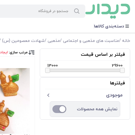
دسته‌بندی کالاها
خانه
/
مناسبت های مذهبی و اجتماعی
/
مذهبی
/
شهادت معصومین (س)
/
مرتب سازی:
ایجاد
فیلتر بر اساس قیمت
13000
29600
فیلترها
موجودی
نمایش همه محصولات