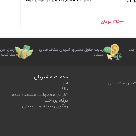
نشان سینه طلایی یا علی ابن موسی الرضا
 یا رضا
29٬600 تومان
 چند
رعایت حقوق مشتری شنیدن شفاف صدای
ارسال سری
مشتری
سفارشات
خدمات مشتریان
یت حریم شخصی
اخبار
بلاگ
آخرین محصولات مشاهده شده
درگاه پرداخت
رهگیری بسته های پستی