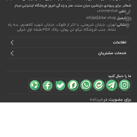
شعائر، برای پیوندی دل‌نشین میان سنت، هنر و زندگی امروز.فروشگاه اینترنتی دیدار
تلفن:
02122631904
ایمیل:
info[at]didar.shop
نشانی:
تهران، خیابان شریعتی، با لاتر از قلهک، خیابان شهید کلاهدوز، سه راه
نشاط، جنب فروشگاه نیکو تن پوش، پلاک 357،طبقه اول شرقی
اطلاعات
خدمات مشتریان
ما را دنبال کنید
مشاهده محصولات
(0)
برای عضویت در
خبرنامه
آیا می خواهید از جدید‌ترین تخفیف‌ ها با‌ خبر شوید؟ فقط ایمیل خود را ثبت
کنید
اشتراک
طراحی، توسعه و اجرای فروشگاه اینترنتی توسط:
آریو وب