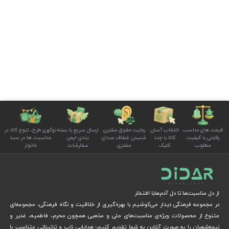
قیمت های مناسب
انتخاب آسان
رعایت حقوق مشتری
ارسال سریع با بسته
نوآوری طرح، تنوع کالا در
رقابتی با کیفیت
کالا با چند
شنیدن شفاف صدای
بندی ایمن
مناسبت ها در سبد
مطلوب
کلیک
مشتری
سفارشات
خانوار
از دل مناسبت‌ها تا دل آدم‌هابا افتخار
در مجموعه فرهنگی دیدار می‌کوشیم با بهره‌گیری از خلاقیت و نگاه فرهنگی، مجموعه‌ای
متنوع از محصولات ویژه‌ی مناسبت‌های ملی و مذهبی همچون محرم، فاطمیه، غدیر و
نیمه‌شعبان را به صورت آنلاین به شما تقدیم کنیم؛ هدایایی ناب و تزئیناتی متناسب با