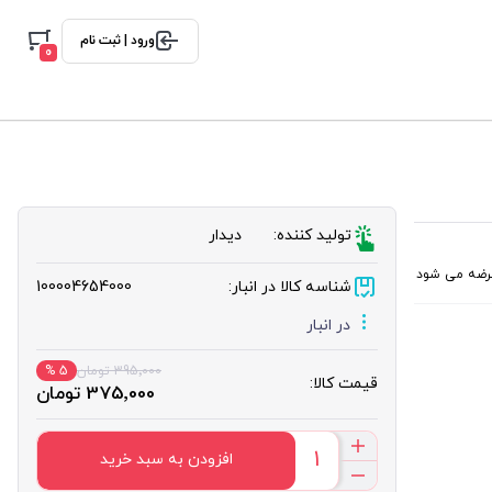
ورود | ثبت نام
0
تولید کننده:
دیدار
شناسه کالا در انبار:
100004654000
در انبار
395٬000 تومان
5 %
قیمت کالا:
375٬000 تومان
افزودن به سبد خرید