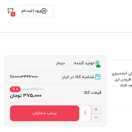
ورود | ثبت نام
0
تولید کننده:
دیدار
ن آماده‌سازی
شناسه کالا در انبار:
t100003442000
 صورت افزودن این
 افتاد.
395٬000 تومان
5 %
قیمت کالا:
375٬000 تومان
پیش سفارش