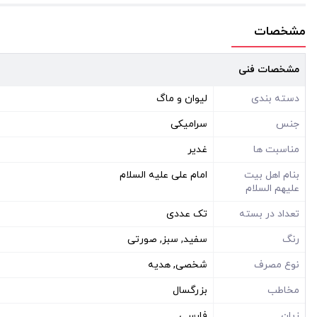
مشخصات
مشخصات فنی
دسته بندی
لیوان و ماگ
جنس
سرامیکی
مناسبت ها
غدیر
بنام اهل بیت
امام علی علیه السلام
علیهم السلام
تعداد در بسته
تک عددی
رنگ
سفید, سبز, صورتی
نوع مصرف
شخصی, هدیه
مخاطب
بزرگسال
زبان
فارسی