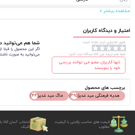
مشاهده بیشتر
مشخصات فیزیکی
ابعاد ( سانتی متر )
10*7
امتیاز و دیدگاه کاربران
نوع بسته بندی
جعبه مقوایی
هنوز امتیازی ثبت نشده است.
شما هم می‌توانید در
اگر این محصول را قبلا 
شما هم درباره این کالا دیدگاه ثبت کنید
می‌توانید به صورت ناشنا
تنها کاربران عضو می توانند بررسی
خود را بنویسند
برچسب های محصول
(395)
هدیه فرهنگی عید غدیر
ماگ عید غدیر
(44)
قیمت های مناسب رقابتی با کیفیت
انتخاب آسان کالا با
مطلوب
کلیک