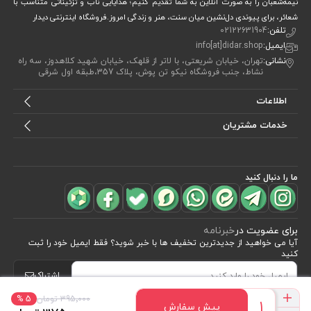
نیمه‌شعبان را به صورت آنلاین به شما تقدیم کنیم؛ هدایایی ناب و تزئیناتی متناسب با
شعائر، برای پیوندی دل‌نشین میان سنت، هنر و زندگی امروز.فروشگاه اینترنتی دیدار
تلفن:
02122631904
ایمیل:
info[at]didar.shop
نشانی:
تهران، خیابان شریعتی، با لاتر از قلهک، خیابان شهید کلاهدوز، سه راه
نشاط، جنب فروشگاه نیکو تن پوش، پلاک 357،طبقه اول شرقی
اطلاعات
خدمات مشتریان
ما را دنبال کنید
برای عضویت در
خبرنامه
آیا می خواهید از جدید‌ترین تخفیف‌ ها با‌ خبر شوید؟ فقط ایمیل خود را ثبت
کنید
اشتراک
395٬000 تومان
5 %
پیش سفارش