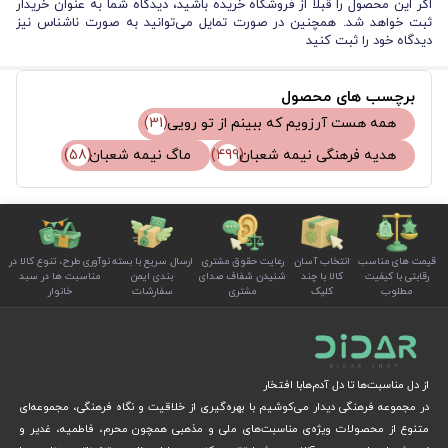
اگر این محصول را قبلا از فروشگاه خریده باشید، دیدگاه شما به عنوان خریدار
ثبت خواهد شد. همچنین در صورت تمایل می‌توانید به صورت ناشناس نیز
دیدگاه خود را ثبت کنید
برچسب های محصول
همه هست آرزویم که ببینم از تو رویی
(31)
(499)
هدیه فرهنگی نیمه شعبان
ماگ نیمه شعبان
(58)
قیمت های مناسب
انتخاب آسان
رعایت حقوق مشتری
ارسال سریع با بسته
نوآوری طرح، تنوع کالا در
رقابتی با کیفیت
کالا با چند
شنیدن شفاف صدای
بندی ایمن
مناسبت ها در سبد
مطلوب
کلیک
مشتری
سفارشات
خانوار
از دل مناسبت‌ها تا دل آدم‌هابا افتخار
در مجموعه فرهنگی دیدار می‌کوشیم با بهره‌گیری از خلاقیت و نگاه فرهنگی، مجموعه‌ای
متنوع از محصولات ویژه‌ی مناسبت‌های ملی و مذهبی همچون محرم، فاطمیه، غدیر و