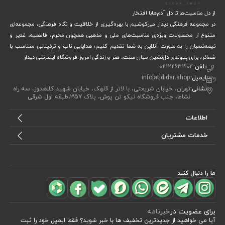
از دل مناسبت‌ها تا دل آدم‌هابا افتخار
در مجموعه فرهنگی دیدار می‌کوشیم با بهره‌گیری از خلاقیت و نگاه فرهنگی، مجموعه‌ای
متنوع از محصولات ویژه‌ی مناسبت‌های ملی و مذهبی همچون محرم، فاطمیه، غدیر و
نیمه‌شعبان را به صورت آنلاین به شما تقدیم کنیم؛ هدایایی ناب و تزئیناتی متناسب با
شعائر، برای پیوندی دل‌نشین میان سنت، هنر و زندگی امروز.فروشگاه اینترنتی دیدار
تلفن:
02122631904
ایمیل:
info[at]didar.shop
نشانی:
تهران، خیابان شریعتی، با لاتر از قلهک، خیابان شهید کلاهدوز، سه راه
نشاط، جنب فروشگاه نیکو تن پوش، پلاک 357،طبقه اول شرقی
اطلاعات
خدمات مشتریان
ما را دنبال کنید
برای عضویت در
خبرنامه
آیا می خواهید از جدید‌ترین تخفیف‌ ها با‌ خبر شوید؟ فقط ایمیل خود را ثبت