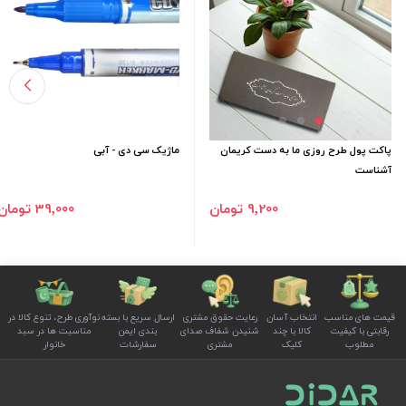
پاکت پول طرح روزی ما به دست کریمان
ماژیک سی دی - آبی
آشناست
9٬200 تومان
39٬000 تومان
قیمت های مناسب
انتخاب آسان
رعایت حقوق مشتری
ارسال سریع با بسته
نوآوری طرح، تنوع کالا در
رقابتی با کیفیت
کالا با چند
شنیدن شفاف صدای
بندی ایمن
مناسبت ها در سبد
مطلوب
کلیک
مشتری
سفارشات
خانوار