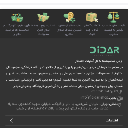
قیمت های مناسب
انتخاب آسان
رعایت حقوق مشتری
ارسال سریع با بسته
نوآوری طرح، تنوع کالا در
رقابتی با کیفیت
کالا با چند
شنیدن شفاف صدای
بندی ایمن
مناسبت ها در سبد
مطلوب
کلیک
مشتری
سفارشات
خانوار
از دل مناسبت‌ها تا دل آدم‌هابا افتخار
در مجموعه فرهنگی دیدار می‌کوشیم با بهره‌گیری از خلاقیت و نگاه فرهنگی، مجموعه‌ای
متنوع از محصولات ویژه‌ی مناسبت‌های ملی و مذهبی همچون محرم، فاطمیه، غدیر و
نیمه‌شعبان را به صورت آنلاین به شما تقدیم کنیم؛ هدایایی ناب و تزئیناتی متناسب با
شعائر، برای پیوندی دل‌نشین میان سنت، هنر و زندگی امروز.فروشگاه اینترنتی دیدار
تلفن:
02122631904
ایمیل:
info[at]didar.shop
نشانی:
تهران، خیابان شریعتی، با لاتر از قلهک، خیابان شهید کلاهدوز، سه راه
نشاط، جنب فروشگاه نیکو تن پوش، پلاک 357،طبقه اول شرقی
اطلاعات