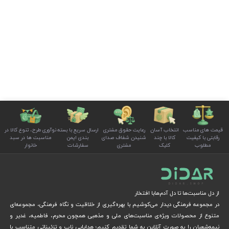
قیمت های مناسب
انتخاب آسان
رعایت حقوق مشتری
ارسال سریع با بسته
نوآوری طرح، تنوع کالا در
رقابتی با کیفیت
کالا با چند
شنیدن شفاف صدای
بندی ایمن
مناسبت ها در سبد
مطلوب
کلیک
مشتری
سفارشات
خانوار
از دل مناسبت‌ها تا دل آدم‌هابا افتخار
در مجموعه فرهنگی دیدار می‌کوشیم با بهره‌گیری از خلاقیت و نگاه فرهنگی، مجموعه‌ای
متنوع از محصولات ویژه‌ی مناسبت‌های ملی و مذهبی همچون محرم، فاطمیه، غدیر و
نیمه‌شعبان را به صورت آنلاین به شما تقدیم کنیم؛ هدایایی ناب و تزئیناتی متناسب با