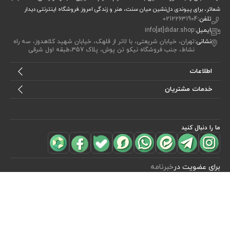
شعائر، برای پیوندی دل‌نشین میان سنت، هنر و زندگی امروز.فروشگاه اینترنتی دیدار
تلفن:
02122631904
ایمیل:
info[at]didar.shop
نشانی:
تهران، خیابان شریعتی، با لاتر از قلهک، خیابان شهید کلاهدوز، سه راه
نشاط، جنب فروشگاه نیکو تن پوش، پلاک 357،طبقه اول شرقی
اطلاعات
خدمات مشتریان
ما را دنبال کنید
مشاهده محصولات
(0)
برای عضویت در
خبرنامه
آیا می خواهید از جدید‌ترین تخفیف‌ ها با‌ خبر شوید؟ فقط ایمیل خود را ثبت
کنید
اشتراک
طراحی، توسعه و اجرای فروشگاه اینترنتی توسط:
آریو وب