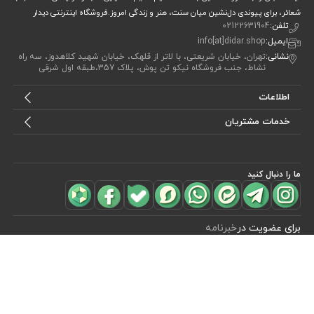
شعائر، برای پیوندی دل‌نشین میان سنت، هنر و زندگی امروز.فروشگاه اینترنتی دیدار
تلفن:
02122631904
ایمیل:
info[at]didar.shop
نشانی:
تهران، خیابان شریعتی، با لاتر از قلهک، خیابان شهید کلاهدوز، سه راه
نشاط، جنب فروشگاه نیکو تن پوش، پلاک 357،طبقه اول شرقی
اطلاعات
خدمات مشتریان
ما را دنبال کنید
مشاهده محصولات
(0)
برای عضویت در
خبرنامه
آیا می خواهید از جدید‌ترین تخفیف‌ ها با‌ خبر شوید؟ فقط ایمیل خود را ثبت
کنید
اشتراک
طراحی، توسعه و اجرای فروشگاه اینترنتی توسط:
آریو وب