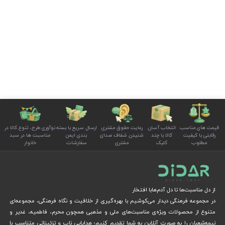
قیمت های مناسب
انتخاب آسان
رعایت حقوق مشتری
ارسال سریع با بسته
نوآوری طرح، تنوع کالا در
رقابتی با کیفیت
کالا با چند
شنیدن شفاف صدای
بندی ایمن
مناسبت ها در سبد
مطلوب
کلیک
مشتری
سفارشات
خانوار
از دل مناسبت‌ها تا دل آدم‌هابا افتخار
در مجموعه فرهنگی دیدار می‌کوشیم با بهره‌گیری از خلاقیت و نگاه فرهنگی، مجموعه‌ای
متنوع از محصولات ویژه‌ی مناسبت‌های ملی و مذهبی همچون محرم، فاطمیه، غدیر و
نیمه‌شعبان را به صورت آنلاین به شما تقدیم کنیم؛ هدایایی ناب و تزئیناتی متناسب با