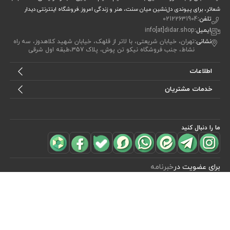
شعائر، برای پیوندی دل‌نشین میان سنت، هنر و زندگی امروز.فروشگاه اینترنتی دیدار
تلفن:
02122631904
ایمیل:
info[at]didar.shop
نشانی:
تهران، خیابان شریعتی، با لاتر از قلهک، خیابان شهید کلاهدوز، سه راه
نشاط، جنب فروشگاه نیکو تن پوش، پلاک 357،طبقه اول شرقی
اطلاعات
خدمات مشتریان
ما را دنبال کنید
مشاهده محصولات
(1)
برای عضویت در
خبرنامه
آیا می خواهید از جدید‌ترین تخفیف‌ ها با‌ خبر شوید؟ فقط ایمیل خود را ثبت
کنید
اشتراک
طراحی، توسعه و اجرای فروشگاه اینترنتی توسط:
آریو وب