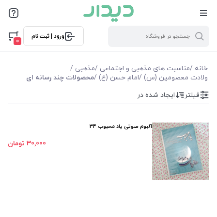
فیلترها
ورود | ثبت نام
فیلترها
0
موجودی
خانه
/
مناسبت های مذهبی و اجتماعی
/
مذهبی
/
ولادت معصومین (س)
/
امام حسن (ع)
/
محصولات چند رسانه ای
نمایش همه محصولات
فیلتر
ایجاد شده در
آلبوم صوتی یاد محبوب 34
30٬000 تومان