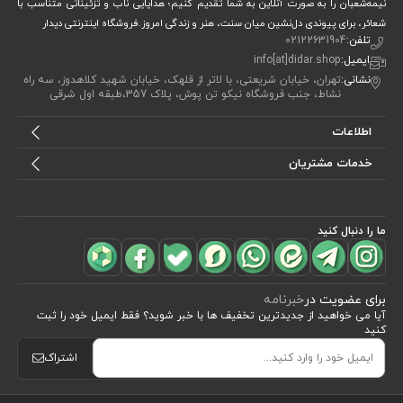
نیمه‌شعبان را به صورت آنلاین به شما تقدیم کنیم؛ هدایایی ناب و تزئیناتی متناسب با
شعائر، برای پیوندی دل‌نشین میان سنت، هنر و زندگی امروز.فروشگاه اینترنتی دیدار
تلفن:
02122631904
ایمیل:
info[at]didar.shop
نشانی:
تهران، خیابان شریعتی، با لاتر از قلهک، خیابان شهید کلاهدوز، سه راه
نشاط، جنب فروشگاه نیکو تن پوش، پلاک 357،طبقه اول شرقی
اطلاعات
خدمات مشتریان
ما را دنبال کنید
برای عضویت در
خبرنامه
آیا می خواهید از جدید‌ترین تخفیف‌ ها با‌ خبر شوید؟ فقط ایمیل خود را ثبت
کنید
اشتراک