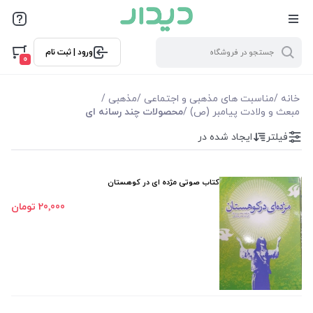
فیلترها
ورود | ثبت نام
فیلتر بر اساس قیمت
0
20000
85000
خانه
/
مناسبت های مذهبی و اجتماعی
/
مذهبی
/
مبعث و ولادت پیامبر (ص)
/
محصولات چند رسانه ای
فیلترها
فیلتر
ایجاد شده در
موجودی
کتاب صوتی مژده ای در کوهستان
نمایش همه محصولات
20٬000 تومان