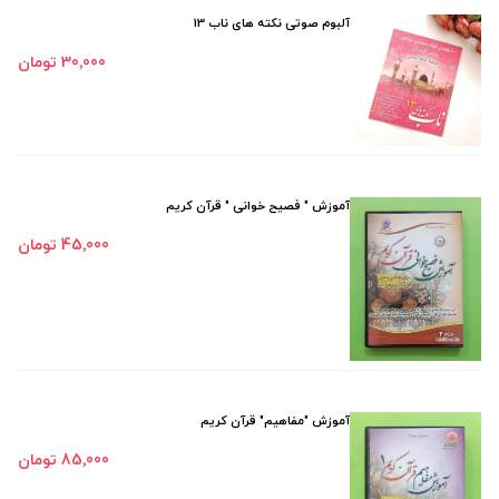
آلبوم صوتی نکته های ناب 13
30٬000 تومان
آموزش " فصیح خوانی " قرآن کریم
45٬000 تومان
آموزش "مفاهیم" قرآن کریم
85٬000 تومان