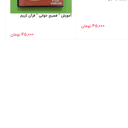
آموزش " فصیح خوانی " قرآن کریم
45٬000 تومان
45٬000 تومان