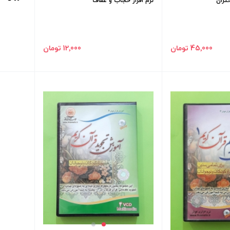
تران
نرم افزار حجاب و عفاف
45٬000 تومان
12٬000 تومان