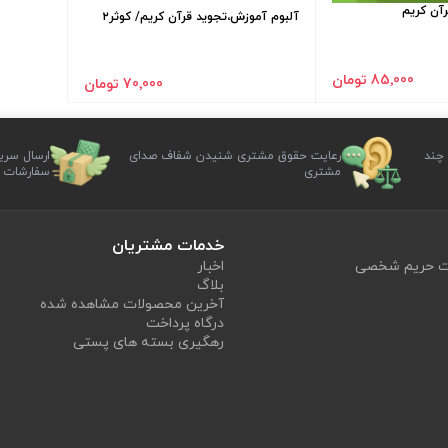
آن کریم
آلبوم آموزش،تجوید قرآن کریم/ کوثر۲
85٬000 تومان
70٬000 تومان
 چند
رعایت حقوق مشتری شنیدن شفاف صدای
ارسال سری
مشتری
سفارشات
خدمات مشتریان
یت حریم شخصی
اخبار
بلاگ
آخرین محصولات مشاهده شده
درگاه پرداخت
رهگیری بسته های پستی