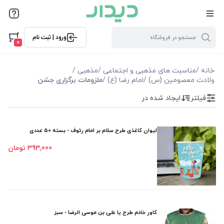
فیلترها
ورود | ثبت نام
فیلترها
0
موجودی
خانه
/
مناسبت های مذهبی و اجتماعی
/
مذهبی
/
ولادت معصومین (س)
/
امام رضا (ع)
/
ملزومات برگزاری جشن
نمایش همه محصولات
فیلتر
ایجاد شده در
لیوان کاغذی طرح سلام بر امام رئوف - بسته 50 عددی
393٬000 تومان
کاور خادم طرح یا علی بن موسی الرضا - سبز