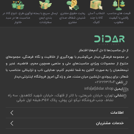
قیمت های مناسب
انتخاب آسان
رعایت حقوق مشتری
ارسال سریع با بسته
نوآوری طرح، تنوع کالا در
رقابتی با کیفیت
کالا با چند
شنیدن شفاف صدای
بندی ایمن
مناسبت ها در سبد
مطلوب
کلیک
مشتری
سفارشات
خانوار
از دل مناسبت‌ها تا دل آدم‌هابا افتخار
در مجموعه فرهنگی دیدار می‌کوشیم با بهره‌گیری از خلاقیت و نگاه فرهنگی، مجموعه‌ای
متنوع از محصولات ویژه‌ی مناسبت‌های ملی و مذهبی همچون محرم، فاطمیه، غدیر و
نیمه‌شعبان را به صورت آنلاین به شما تقدیم کنیم؛ هدایایی ناب و تزئیناتی متناسب با
شعائر، برای پیوندی دل‌نشین میان سنت، هنر و زندگی امروز.فروشگاه اینترنتی دیدار
تلفن:
02122631904
ایمیل:
info[at]didar.shop
نشانی:
تهران، خیابان شریعتی، با لاتر از قلهک، خیابان شهید کلاهدوز، سه راه
نشاط، جنب فروشگاه نیکو تن پوش، پلاک 357،طبقه اول شرقی
اطلاعات
خدمات مشتریان