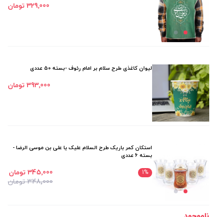
329٬000 تومان
لیوان کاغذی طرح سلام بر امام رئوف -بسته 50 عددی
393٬000 تومان
استکان کمر باریک طرح السلام علیک یا علی بن موسی الرضا -
بسته 6 عددی
345٬000 تومان
1
%
348٬000 تومان
ناموجود