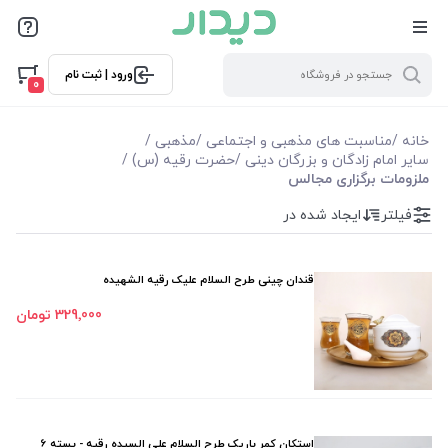
فیلترها
ورود | ثبت نام
فیلتر بر اساس قیمت
0
18900
890000
خانه
/
مناسبت های مذهبی و اجتماعی
/
مذهبی
/
سایر امام زادگان و بزرگان دینی
/
حضرت رقیه (س)
/
ملزومات برگزاری مجالس
فیلترها
فیلتر
ایجاد شده در
موجودی
قندان چینی طرح السلام علیک رقیه الشهیده
نمایش همه محصولات
329٬000 تومان
استکان کمر باریک طرح السلام علی السیده رقیه - بسته 6