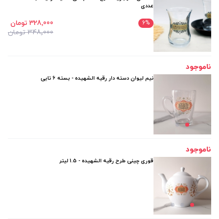
عددی
328٬000 تومان
6
%
348٬000 تومان
ناموجود
نیم لیوان دسته دار رقیه الشهیده - بسته 6 تایی
ناموجود
قوری چینی طرح رقیه الشهیده - 1.5 لیتر