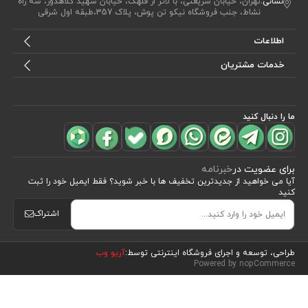
نشانی:
تهران، خیابان شریعتی، با لاتر از قلهک، خیابان شهید کلاهدوز، سه راه
نشاط، جنب فروشگاه نیکو تن پوش، پلاک 357،طبقه اول شرقی
اطلاعات
خدمات مشتریان
ما را دنبال کنید
برای عضویت در
خبرنامه
آیا می خواهید از جدید‌ترین تخفیف‌ ها با‌ خبر شوید؟ فقط ایمیل خود را ثبت
کنید
اشتراک
مشاهده محصولات
(18)
طراحی، توسعه و اجرای فروشگاه اینترنتی توسط:
آریو وب
Powered by nopCommerce