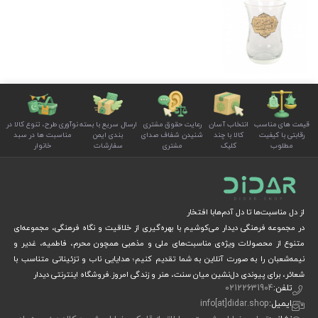
قیمت های مناسب
انتخاب آسان
رعایت حقوق مشتری
ارسال سریع با بسته
نوآوری طرح، تنوع کالا در
رقابتی با کیفیت
کالا با چند
شنیدن شفاف صدای
بندی ایمن
مناسبت ها در سبد
مطلوب
کلیک
مشتری
سفارشات
خانوار
از دل مناسبت‌ها تا دل آدم‌هابا افتخار
در مجموعه فرهنگی دیدار می‌کوشیم با بهره‌گیری از خلاقیت و نگاه فرهنگی، مجموعه‌ای
متنوع از محصولات ویژه‌ی مناسبت‌های ملی و مذهبی همچون محرم، فاطمیه، غدیر و
نیمه‌شعبان را به صورت آنلاین به شما تقدیم کنیم؛ هدایایی ناب و تزئیناتی متناسب با
شعائر، برای پیوندی دل‌نشین میان سنت، هنر و زندگی امروز.فروشگاه اینترنتی دیدار
تلفن:
02122631904
ایمیل:
info[at]didar.shop