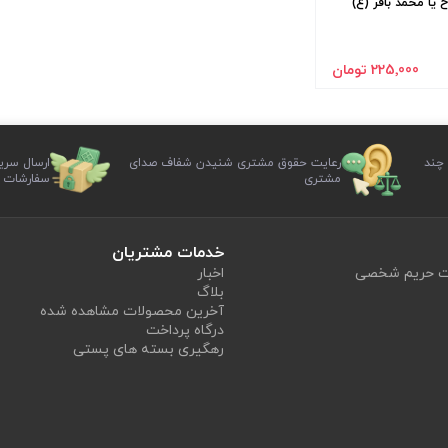
225٬000 تومان
 چند
رعایت حقوق مشتری شنیدن شفاف صدای
ارسال سری
مشتری
سفارشات
خدمات مشتریان
یت حریم شخصی
اخبار
بلاگ
آخرین محصولات مشاهده شده
درگاه پرداخت
رهگیری بسته های پستی