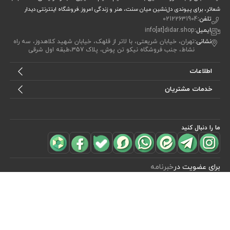
شعائر، برای پیوندی دل‌نشین میان سنت، هنر و زندگی امروز.فروشگاه اینترنتی دیدار
تلفن:
02122631904
ایمیل:
info[at]didar.shop
نشانی:
تهران، خیابان شریعتی، با لاتر از قلهک، خیابان شهید کلاهدوز، سه راه
نشاط، جنب فروشگاه نیکو تن پوش، پلاک 357،طبقه اول شرقی
اطلاعات
خدمات مشتریان
ما را دنبال کنید
مشاهده محصولات
(0)
برای عضویت در
خبرنامه
آیا می خواهید از جدید‌ترین تخفیف‌ ها با‌ خبر شوید؟ فقط ایمیل خود را ثبت
کنید
اشتراک
طراحی، توسعه و اجرای فروشگاه اینترنتی توسط:
آریو وب