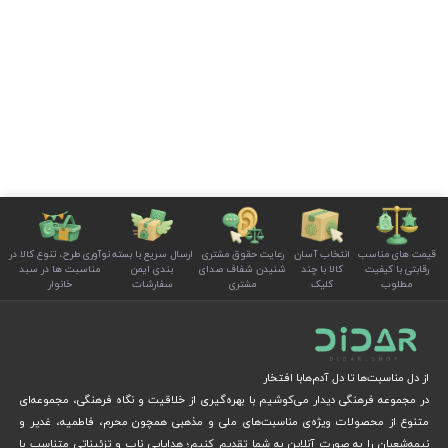
قیمت های مناسب
انتخاب آسان
رعایت حقوق مشتری
ارسال سریع با بسته
نوآوری طرح، تنوع کالا در
رقابتی با کیفیت
کالا با چند
شنیدن شفاف صدای
بندی ایمن
مناسبت ها در سبد
مطلوب
کلیک
مشتری
سفارشات
خانوار
از دل مناسبت‌ها تا دل آدم‌هابا افتخار
در مجموعه فرهنگی دیدار می‌کوشیم با بهره‌گیری از خلاقیت و نگاه فرهنگی، مجموعه‌ای
متنوع از محصولات ویژه‌ی مناسبت‌های ملی و مذهبی همچون محرم، فاطمیه، غدیر و
نیمه‌شعبان را به صورت آنلاین به شما تقدیم کنیم؛ هدایایی ناب و تزئیناتی متناسب با