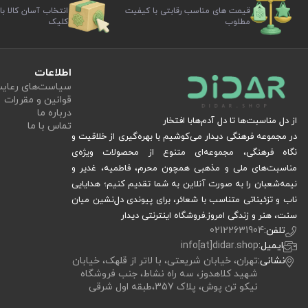
قیمت های مناسب رقابتی با کیفیت
انتخاب آسان کالا با
مطلوب
کلیک
اطلاعات
سیاست‏‌های رعا
قوانین و مقررات
درباره ما
از دل مناسبت‌ها تا دل آدم‌هابا افتخار
تماس با ما
در مجموعه فرهنگی دیدار می‌کوشیم با بهره‌گیری از خلاقیت و
نگاه فرهنگی، مجموعه‌ای متنوع از محصولات ویژه‌ی
مناسبت‌های ملی و مذهبی همچون محرم، فاطمیه، غدیر و
نیمه‌شعبان را به صورت آنلاین به شما تقدیم کنیم؛ هدایایی
ناب و تزئیناتی متناسب با شعائر، برای پیوندی دل‌نشین میان
سنت، هنر و زندگی امروز.فروشگاه اینترنتی دیدار
تلفن:
02122631904
ایمیل:
info[at]didar.shop
نشانی:
تهران، خیابان شریعتی، با لاتر از قلهک، خیابان
شهید کلاهدوز، سه راه نشاط، جنب فروشگاه
نیکو تن پوش، پلاک 357،طبقه اول شرقی