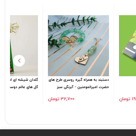
دستبند به همراه گیره روسری طرح های
گلدان شیشه ای استوانه ا
حضرت امیرالمومنین - آبرنگی سبز
گل های عالم دوست دارند
ومان
32٬700 تومان
٬000