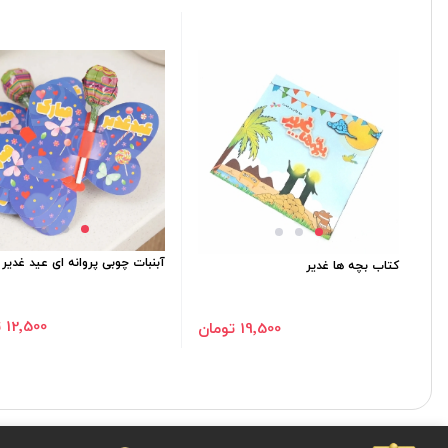
آبنبات چوبی پروانه ای عید غدیر 
کتاب بچه ها غدیر
12٬500 تومان
19٬500 تومان