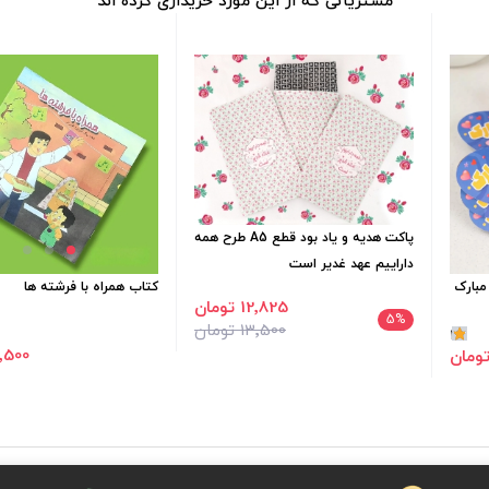
مشتریانی که از این مورد خریداری کرده اند
پاکت هدیه و یاد بود قطع A5 طرح همه
داراییم عهد غدیر است
مبارک
کتاب همراه با فرشته ها
12٬825 تومان
5
%
13٬500 تومان
1
19٬500 ت