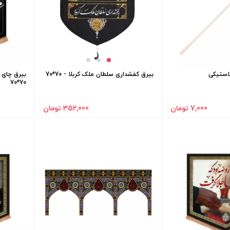
استیکی
بیرق کفشداری سلطان ملک کربلا - 70*70
بیرق چای ر
70*70
7٬000 تومان
352٬000 تومان