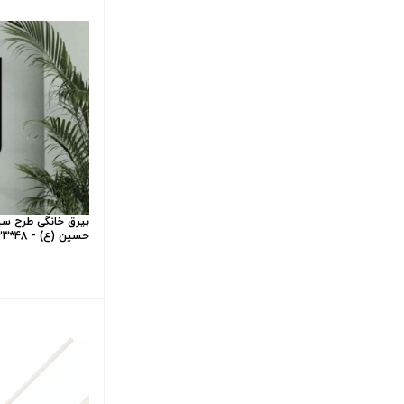
بیرق خانگی طرح سین
حسین (ع) - 48*23