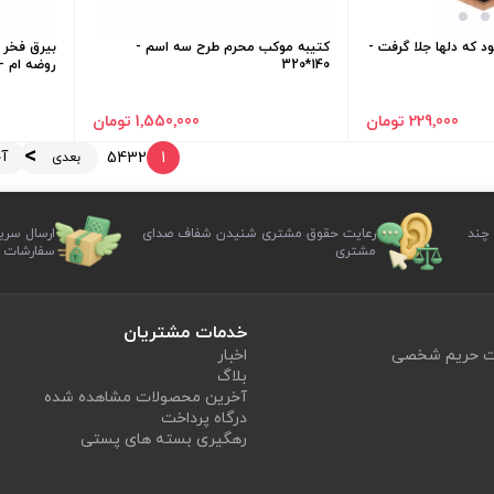
د که دلها جلا گرفت -
کتیبه موکب محرم طرح سه اسم -
بیرق فخر 
140*320
روضه ام - 70*0
229٬000 تومان
1٬550٬000 تومان
آ
5
4
3
2
1
بعدی
 چند
رعایت حقوق مشتری شنیدن شفاف صدای
ارسال سری
مشتری
سفارشات
خدمات مشتریان
یت حریم شخصی
اخبار
بلاگ
آخرین محصولات مشاهده شده
درگاه پرداخت
رهگیری بسته های پستی