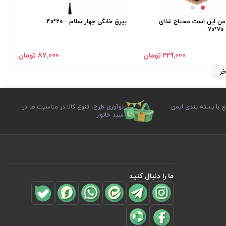
من این است محتاج غذای
بیرق خانگی چهار سلام - 20*40
7
229٬000 تومان
87٬000 تومان
خر
ع با بسته بندی ایمن
نوآوری طرح، تنوع کالا در مناسبت ها در
سبد خانوار
ما را دنبال کنید