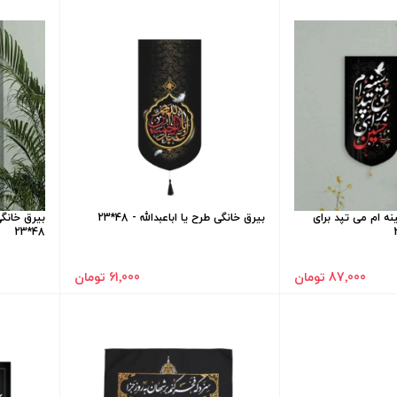
ه ام می تپد برای
بیرق خانگی طرح یا اباعبدالله - 48*23
بیرق خانگ
48*23
87٬000 تومان
61٬000 تومان