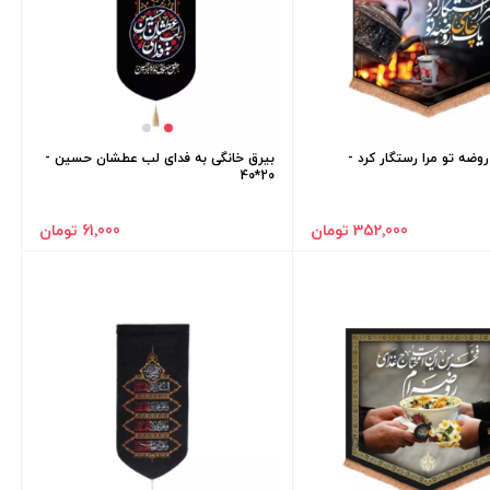
وضه تو مرا رستگار کرد -
بیرق خانگی به فدای لب عطشان حسین -
20*40
352٬000 تومان
61٬000 تومان