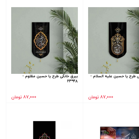
ی طرح یا حسین علیه السلام -
بیرق خانگی طرح یا حسین مظلوم -
48*23
87٬000 تومان
87٬000 تومان