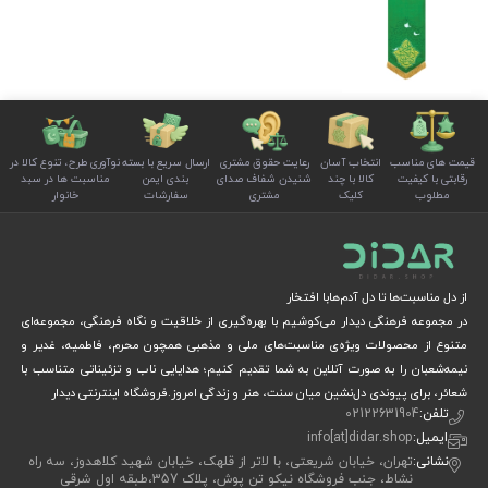
قیمت های مناسب
انتخاب آسان
رعایت حقوق مشتری
ارسال سریع با بسته
نوآوری طرح، تنوع کالا در
رقابتی با کیفیت
کالا با چند
شنیدن شفاف صدای
بندی ایمن
مناسبت ها در سبد
مطلوب
کلیک
مشتری
سفارشات
خانوار
از دل مناسبت‌ها تا دل آدم‌هابا افتخار
در مجموعه فرهنگی دیدار می‌کوشیم با بهره‌گیری از خلاقیت و نگاه فرهنگی، مجموعه‌ای
متنوع از محصولات ویژه‌ی مناسبت‌های ملی و مذهبی همچون محرم، فاطمیه، غدیر و
نیمه‌شعبان را به صورت آنلاین به شما تقدیم کنیم؛ هدایایی ناب و تزئیناتی متناسب با
شعائر، برای پیوندی دل‌نشین میان سنت، هنر و زندگی امروز.فروشگاه اینترنتی دیدار
تلفن:
02122631904
ایمیل:
info[at]didar.shop
نشانی:
تهران، خیابان شریعتی، با لاتر از قلهک، خیابان شهید کلاهدوز، سه راه
نشاط، جنب فروشگاه نیکو تن پوش، پلاک 357،طبقه اول شرقی