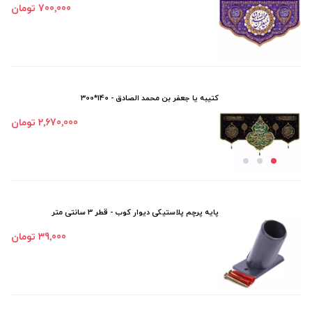
700٬000 تومان
کتیبه یا جعفر بن محمد الصادق - 140*300
2٬670٬000 تومان
پایه پرچم پلاستیکی دیوار کوب - قطر 3 سانتی متر
39٬000 تومان