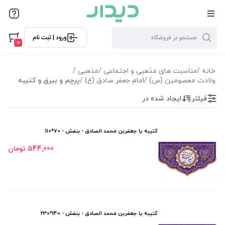
فیلترها
ورود | ثبت نام
فیلتر بر اساس قیمت
0
29000
2670000
خانه
/
مناسبت های مذهبی و اجتماعی
/
مذهبی
/
ولادت معصومین (س)
/
امام جعفر صادق (ع)
/
پرچم و بیرق و کتیبه
فیلترها
فیلتر
ایجاد شده در
موجودی
کتیبه یا جعفربن محمد الصادق - بنفش - 70*110
نمایش همه محصولات
544٬000 تومان
کتیبه یا جعفربن محمد الصادق - بنفش - 140*230