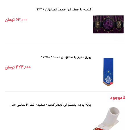
کتیبه یا جعفر ابن محمد الصادق / 46*23
63٬000 تومان
بیرق بقیع یا صادق آل محمد / 50*140
444٬000 تومان
ناموجود
پایه پرچم پلاستیکی دیوار کوب - سفید - قطر 3 سانتی متر