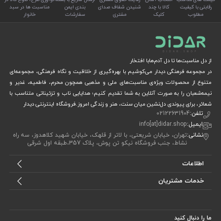
رقابتی با کیفیت
کالا با چند
شنیدن شفاف صدای
بندی ایمن
مناسبت ها در سبد
مطلوب
کلیک
مشتری
سفارشات
خانوار
از دل مناسبت‌ها تا دل آدم‌هابا افتخار
در مجموعه فرهنگی دیدار می‌کوشیم با بهره‌گیری از خلاقیت و نگاه فرهنگی، مجموعه‌ای
متنوع از محصولات ویژه‌ی مناسبت‌های ملی و مذهبی همچون محرم، فاطمیه، غدیر و
نیمه‌شعبان را به صورت آنلاین به شما تقدیم کنیم؛ هدایایی ناب و تزئیناتی متناسب با
شعائر، برای پیوندی دل‌نشین میان سنت، هنر و زندگی امروز.فروشگاه اینترنتی دیدار
تلفن:
02122631904
ایمیل:
info[at]didar.shop
نشانی:
تهران، خیابان شریعتی، با لاتر از قلهک، خیابان شهید کلاهدوز، سه راه
نشاط، جنب فروشگاه نیکو تن پوش، پلاک 357،طبقه اول شرقی
اطلاعات
خدمات مشتریان
ما را دنبال کنید