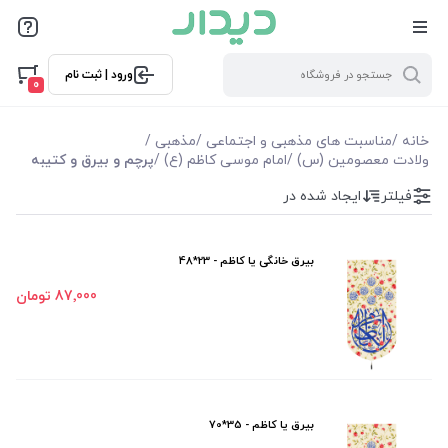
فیلترها
ورود | ثبت نام
فیلتر بر اساس قیمت
0
29000
2650000
خانه
/
مناسبت های مذهبی و اجتماعی
/
مذهبی
/
ولادت معصومین (س)
/
امام موسی کاظم (ع)
/
پرچم و بیرق و کتیبه
فیلترها
فیلتر
ایجاد شده در
موجودی
بیرق خانگی یا کاظم - 23*48
نمایش همه محصولات
87٬000 تومان
بیرق یا کاظم - 35*70