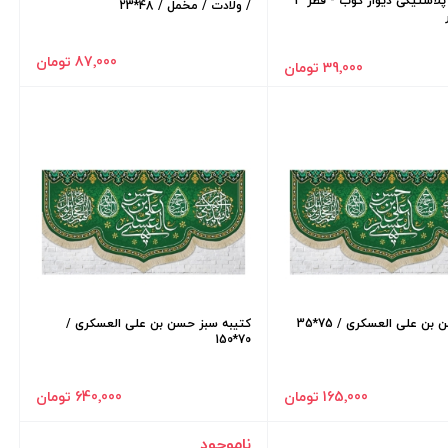
پایه پرچم پلاستیکی دیوار کوب - قطر 3
/ ولادت / مخمل / 48*23
87٬000 تومان
39٬000 تومان
بن علی العسکری / 75*35
کتیبه سبز حسن بن علی العسکری /
70*150
165٬000 تومان
640٬000 تومان
ناموجود