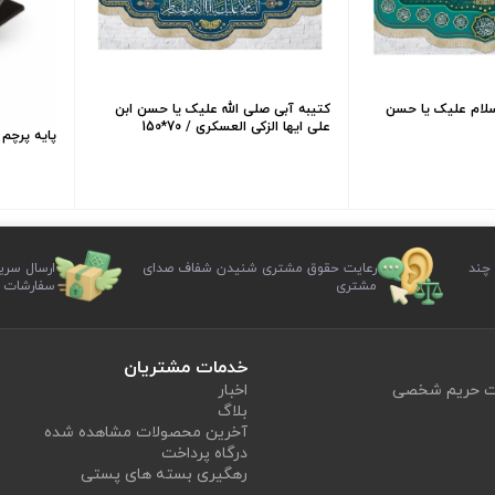
لسلام علیک یا حسن
کتیبه آبی صلی الله علیک یا حسن ابن
علی ایها الزکی العسکری / 70*150
پایه پرچم ف
 چند
رعایت حقوق مشتری شنیدن شفاف صدای
ارسال سری
مشتری
سفارشات
خدمات مشتریان
یت حریم شخصی
اخبار
بلاگ
آخرین محصولات مشاهده شده
درگاه پرداخت
رهگیری بسته های پستی