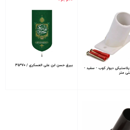
بیرق حسن ابن علی العسکری / 70*35
 پلاستیکی دیوار کوب - سفید -