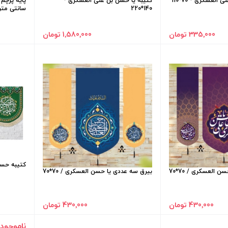
لعسکری - 70*110
کتیبه یا حسن بن علی العسکری -
140*220
سانتی متر
335٬000 تومان
1٬580٬000 تومان
کتیبه حسن 
 العسکری / 70*70
بیرق سه عددی یا حسن العسکری / 70*70
430٬000 تومان
430٬000 تومان
ناموجود