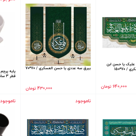
 علیک یا حسن ابن
بیرق سه عددی یا حسن العسکری / 70*70
/ 70*150
پایه پرچم
قطر 3 سانتی متر
640٬000 تومان
430٬000 تومان
ناموجود
ناموجود