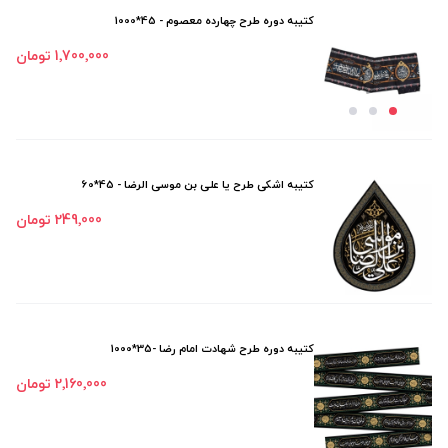
کتیبه دوره طرح چهارده معصوم - 45*1000
1٬700٬000 تومان
کتیبه اشکی طرح یا علی بن موسی الرضا - 45*60
249٬000 تومان
کتیبه دوره طرح شهادت امام رضا -35*1000
2٬160٬000 تومان