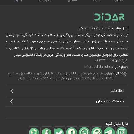
مطلوب
کلیک
مشتری
سفارشات
خانوار
از دل مناسبت‌ها تا دل آدم‌هابا افتخار
در مجموعه فرهنگی دیدار می‌کوشیم با بهره‌گیری از خلاقیت و نگاه فرهنگی، مجموعه‌ای
متنوع از محصولات ویژه‌ی مناسبت‌های ملی و مذهبی همچون محرم، فاطمیه، غدیر و
نیمه‌شعبان را به صورت آنلاین به شما تقدیم کنیم؛ هدایایی ناب و تزئیناتی متناسب با
شعائر، برای پیوندی دل‌نشین میان سنت، هنر و زندگی امروز.فروشگاه اینترنتی دیدار
تلفن:
02122631904
ایمیل:
info[at]didar.shop
نشانی:
تهران، خیابان شریعتی، با لاتر از قلهک، خیابان شهید کلاهدوز، سه راه
نشاط، جنب فروشگاه نیکو تن پوش، پلاک 357،طبقه اول شرقی
اطلاعات
خدمات مشتریان
ما را دنبال کنید