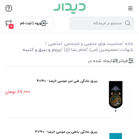
فیلترها
ورود | ثبت نام
فیلتر بر اساس قیمت
0
29000
2860000
خانه
/
مناسبت های مذهبی و اجتماعی
/
مذهبی
/
شهادت معصومین (س)
/
امام رضا (ع)
/
پرچم و بیرق و کتیبه
فیلترها
فیلتر
ایجاد شده در
موجودی
بیرق خانگی علی ابن موسی الرضا - 20*40
نمایش همه محصولات
87٬000 تومان
بیرق خانگی یاعلی بن موسی الرضا - 20*40