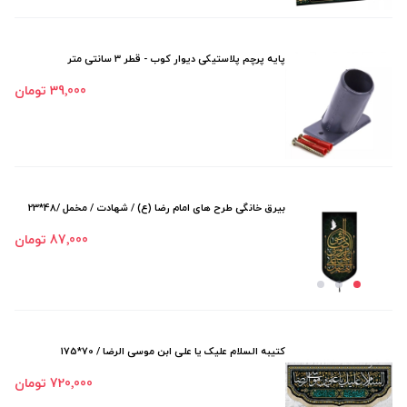
پایه پرچم پلاستیکی دیوار کوب - قطر 3 سانتی متر
39٬000 تومان
بیرق خانگی طرح های امام رضا (ع) / شهادت / مخمل /48*23
87٬000 تومان
کتیبه السلام علیک یا علی ابن موسی الرضا / 70*175
720٬000 تومان