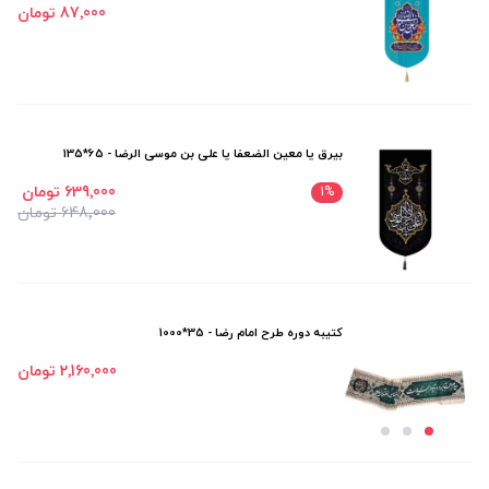
87٬000 تومان
بیرق یا معین الضعفا یا علی بن موسی الرضا - 65*135
639٬000 تومان
1
%
648٬000 تومان
کتیبه دوره طرح امام رضا - 35*1000
2٬160٬000 تومان