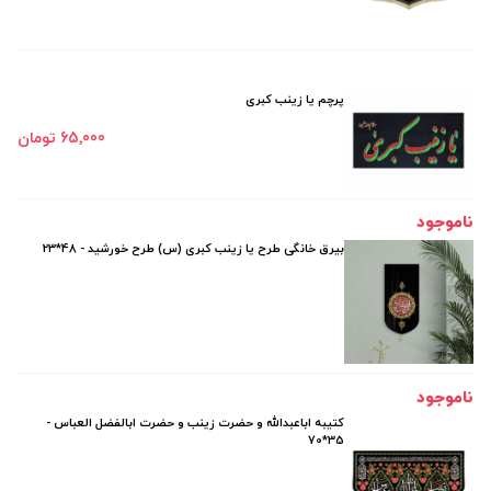
پرچم یا زینب کبری
65٬000 تومان
ناموجود
بیرق خانگی طرح یا زینب کبری (س) طرح خورشید - 48*23
ناموجود
کتیبه اباعبدالله و حضرت زینب و حضرت ابالفضل العباس -
35*70