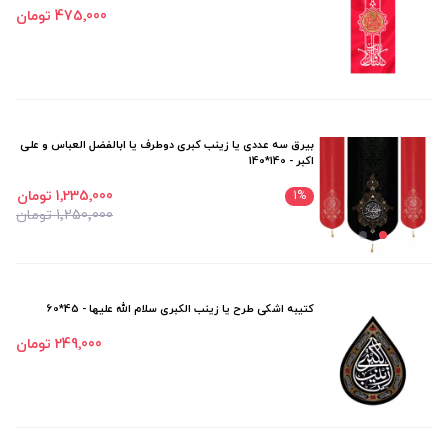
475٬000 تومان
بیرق سه عددی یا زینب کبری دوطرف یا ابالفضل العباس و علی
اکبر - 140*140
1٬235٬000 تومان
1
%
1٬250٬000 تومان
کتیبه اشکی طرح یا زینب الکبری سلام الله علیها - 45*60
249٬000 تومان