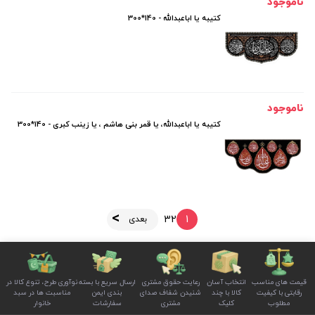
ناموجود
کتیبه یا اباعبدالله - 140*300
ناموجود
کتیبه یا اباعبدالله، یا قمر بنی هاشم ، یا زینب کبری - 140*300
3
2
1
بعدی
قیمت های مناسب
انتخاب آسان
رعایت حقوق مشتری
ارسال سریع با بسته
نوآوری طرح، تنوع کالا در
رقابتی با کیفیت
کالا با چند
شنیدن شفاف صدای
بندی ایمن
مناسبت ها در سبد
مطلوب
کلیک
مشتری
سفارشات
خانوار