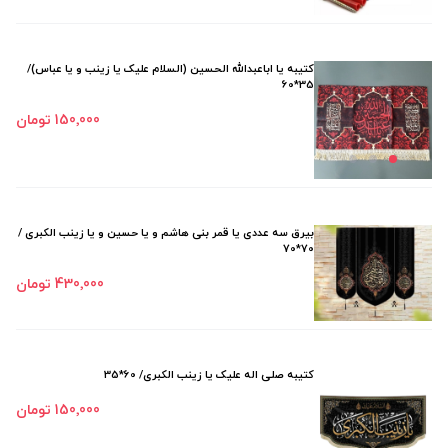
کتیبه یا اباعبدالله الحسین (السلام علیک یا زینب و یا عباس)/
35*60
150٬000 تومان
بیرق سه عددی یا قمر بنی هاشم و یا حسین و یا زینب الکبری /
70*70
430٬000 تومان
کتیبه صلی اله علیک یا زینب الکبری/ 60*35
150٬000 تومان