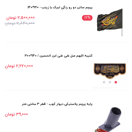
پرچم ساتن دو رو رنگی لبیک یا زینب - 220*140
2٬500٬000 تومان
12
%
2٬840٬000 تومان
کتیبه اللهم صل علی علی ابن الحسین / 140*300
2٬670٬000 تومان
پایه پرچم پلاستیکی دیوار کوب - قطر 3 سانتی متر
39٬000 تومان