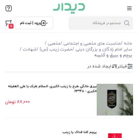
فیلترها
ورود | ثبت نام
فیلترها
0
موجودی
خانه
/
مناسبت های مذهبی و اجتماعی
/
مذهبی
/
سایر امام زادگان و بزرگان دینی
/
حضرت زینب (س)
/
شهادت
/
پرچم و بیرق و کتیبه
نمایش همه محصولات
فیلتر
ایجاد شده در
بیرق خانگی طرح یا زینب الکبری، السلام علیک یا علی العقیله
الکبری - 48*23
87٬000 تومان
پرچم کلنا فداک یا زینب