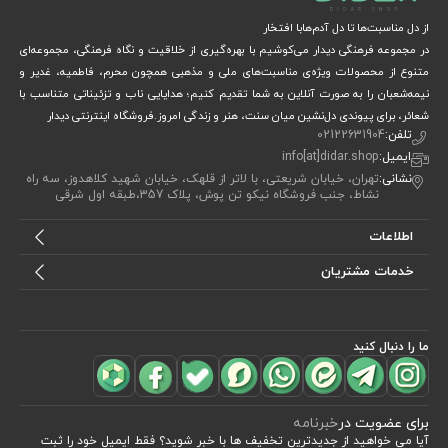
از دل مناسبت‌ها تا دل آدم‌هابا افتخار
در مجموعه فرهنگی دیدار می‌کوشیم با بهره‌گیری از خلاقیت و نگاه فرهنگی، مجموعه‌ای
متنوع از محصولات ویژه‌ی مناسبت‌های ملی و مذهبی همچون محرم، فاطمیه، غدیر و
نیمه‌شعبان را به صورت آنلاین به شما تقدیم کنیم؛ هدایایی ناب و تزئیناتی متناسب با
شعائر، برای پیوندی دل‌نشین میان سنت، هنر و زندگی امروز.فروشگاه اینترنتی دیدار
تلفن:
02122631904
ایمیل:
info[at]didar.shop
نشانی:
تهران، خیابان شریعتی، با لاتر از قلهک، خیابان شهید کلاهدوز، سه راه
نشاط، جنب فروشگاه نیکو تن پوش، پلاک 357،طبقه اول شرقی
اطلاعات
خدمات مشتریان
ما را دنبال کنید
برای عضویت در
خبرنامه
آیا می خواهید از جدید‌ترین تخفیف‌ ها با‌ خبر شوید؟ فقط ایمیل خود را ثبت