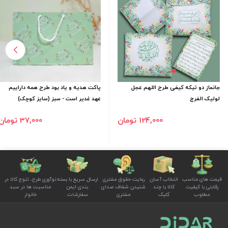
جانماز دو تیکه کیفی طرح اللهم عجل
پاکت هدیه و یاد بود طرح همه داراییم
لولیک الفرج
عهد غدیر است - سبز (سایز کوچک)
124٬000 تومان
37٬000 تومان
قیمت های مناسب
انتخاب آسان
رعایت حقوق مشتری
ارسال سریع با بسته
نوآوری طرح، تنوع کالا در
رقابتی با کیفیت
کالا با چند
شنیدن شفاف صدای
بندی ایمن
مناسبت ها در سبد
مطلوب
کلیک
مشتری
سفارشات
خانوار