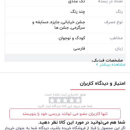
تعداد در بسته
تک عددی
رنگ
چند رنگ
نوع مصرف
جشن خیابانی, جایزه, مسابقه و
سرگرمی, جشن ها
مخاطب
کودک و نوجوان
زبان
فارسی
مشخصات فیزیکی
مشاهده بیشتر
نوع بسته بندی
بدون بسته بندی
ویژگی فنی
امتیاز و دیدگاه کاربران
دارای 16 صفحه رنگ آمیزی
قطع کتاب
رقعی
هنوز امتیازی ثبت نشده است.
شما هم درباره این کالا دیدگاه ثبت کنید
تنها کاربران عضو می توانند بررسی خود را بنویسند
شما هم می‌توانید در مورد این کالا نظر دهید.
اگر این محصول را قبلا از فروشگاه خریده باشید، دیدگاه شما به عنوان خریدار