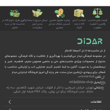
قیمت های مناسب
انتخاب آسان
رعایت حقوق مشتری
ارسال سریع با بسته
نوآوری طرح، تنوع کالا در
رقابتی با کیفیت
کالا با چند
شنیدن شفاف صدای
بندی ایمن
مناسبت ها در سبد
مطلوب
کلیک
مشتری
سفارشات
خانوار
از دل مناسبت‌ها تا دل آدم‌هابا افتخار
در مجموعه فرهنگی دیدار می‌کوشیم با بهره‌گیری از خلاقیت و نگاه فرهنگی، مجموعه‌ای
متنوع از محصولات ویژه‌ی مناسبت‌های ملی و مذهبی همچون محرم، فاطمیه، غدیر و
نیمه‌شعبان را به صورت آنلاین به شما تقدیم کنیم؛ هدایایی ناب و تزئیناتی متناسب با
شعائر، برای پیوندی دل‌نشین میان سنت، هنر و زندگی امروز.فروشگاه اینترنتی دیدار
تلفن:
02122631904
ایمیل:
info[at]didar.shop
نشانی:
تهران، خیابان شریعتی، با لاتر از قلهک، خیابان شهید کلاهدوز، سه راه
نشاط، جنب فروشگاه نیکو تن پوش، پلاک 357،طبقه اول شرقی
اطلاعات