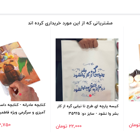
مشتریانی که از این مورد خریداری کرده اند
کتابچه مادرانه - کتابچه داس
کیسه پارچه ای طرح تا نیایی گره از کار
آمیزی و سرگرمی ویژه فاطمی
بشر وا نشود - سایز دو: 25*35
23٬750 تو
22٬000 تومان