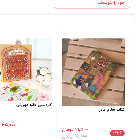
خود را بنویسند
کاردستی خانه مهربانی
کتاب سلام مادر
45٬000 تومان
21٬500 تومان
‎−43
%
15٬000 تومان