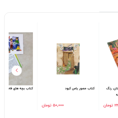
تان، رنگ
کتاب مصور یاس کبود
کتاب بچه های فاطمی
ه
مان
50٬000 تومان
00