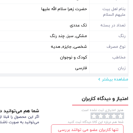
بنام اهل بیت
حضرت زهرا سلام الله علیها
علیهم السلام
تعداد در بسته
تک عددی
رنگ
مشکی, سبز, چند رنگ
نوع مصرف
شخصی, جایزه, هدیه
مخاطب
کودک و نوجوان
زبان
فارسی
مشاهده بیشتر
مشخصات فیزیکی
ابعاد ( سانتی متر )
15*20
امتیاز و دیدگاه کاربران
نوع بسته بندی
بدون بسته بندی
هنوز امتیازی ثبت نشده است.
شما هم می‌توانید در
شکل
مستطیل عمودی
اگر این محصول را قبلا 
شما هم درباره این کالا دیدگاه ثبت کنید
می‌توانید به صورت ناشنا
تنها کاربران عضو می توانند بررسی