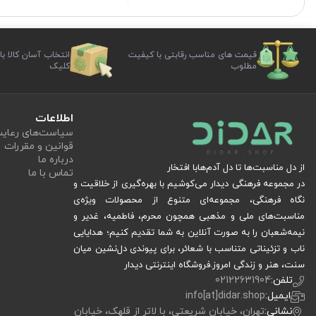
قیمت های مناسب رقابتی با کیفیت
انتخاب آسان کالا با
مطلوب
کلیک
اطلاعات
سیاست‏‌های رعا
قوانین و مقررات
درباره ما
از دل مناسبت‌ها تا دل آدم‌هابا افتخار
تماس با ما
در مجموعه فرهنگی دیدار می‌کوشیم با بهره‌گیری از خلاقیت و
نگاه فرهنگی، مجموعه‌ای متنوع از محصولات ویژه‌ی
مناسبت‌های ملی و مذهبی همچون محرم، فاطمیه، غدیر و
نیمه‌شعبان را به صورت آنلاین به شما تقدیم کنیم؛ هدایایی
ناب و تزئیناتی متناسب با شعائر، برای پیوندی دل‌نشین میان
سنت، هنر و زندگی امروز.فروشگاه اینترنتی دیدار
تلفن:
02122631904
ایمیل:
info[at]didar.shop
نشانی:
تهران، خیابان شریعتی، با لاتر از قلهک، خیابان