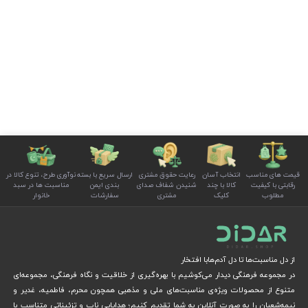
قیمت های مناسب
انتخاب آسان
رعایت حقوق مشتری
ارسال سریع با بسته
نوآوری طرح، تنوع کالا در
رقابتی با کیفیت
کالا با چند
شنیدن شفاف صدای
بندی ایمن
مناسبت ها در سبد
مطلوب
کلیک
مشتری
سفارشات
خانوار
از دل مناسبت‌ها تا دل آدم‌هابا افتخار
در مجموعه فرهنگی دیدار می‌کوشیم با بهره‌گیری از خلاقیت و نگاه فرهنگی، مجموعه‌ای
متنوع از محصولات ویژه‌ی مناسبت‌های ملی و مذهبی همچون محرم، فاطمیه، غدیر و
نیمه‌شعبان را به صورت آنلاین به شما تقدیم کنیم؛ هدایایی ناب و تزئیناتی متناسب با