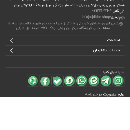
شعائر، برای پیوندی دل‌نشین میان سنت، هنر و زندگی امروز.فروشگاه اینترنتی دیدار
تلفن:
02122631904
ایمیل:
info[at]didar.shop
نشانی:
تهران، خیابان شریعتی، با لاتر از قلهک، خیابان شهید کلاهدوز، سه راه
نشاط، جنب فروشگاه نیکو تن پوش، پلاک 357،طبقه اول شرقی
اطلاعات
خدمات مشتریان
ما را دنبال کنید
مشاهده محصولات
(1)
برای عضویت در
خبرنامه
آیا می خواهید از جدید‌ترین تخفیف‌ ها با‌ خبر شوید؟ فقط ایمیل خود را ثبت
کنید
اشتراک
طراحی، توسعه و اجرای فروشگاه اینترنتی توسط:
آریو وب