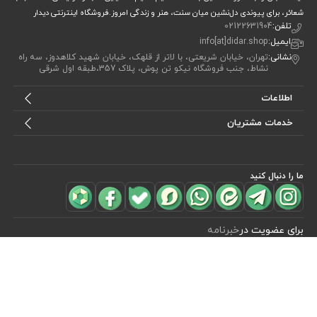
شعائر، برای پیوندی دل‌نشین میان سنت، هنر و زندگی امروز.فروشگاه اینترنتی دیدار
تلفن:
02122631904
ایمیل:
info[at]didar.shop
نشانی:
تهران، خیابان شریعتی، با لاتر از قلهک، خیابان شهید کلاهدوز، سه راه
نشاط، جنب فروشگاه نیکو تن پوش، پلاک 357،طبقه اول شرقی
اطلاعات
خدمات مشتریان
ما را دنبال کنید
مشاهده محصولات
(0)
برای عضویت در
خبرنامه
آیا می خواهید از جدید‌ترین تخفیف‌ ها با‌ خبر شوید؟ فقط ایمیل خود را ثبت
کنید
اشتراک
طراحی، توسعه و اجرای فروشگاه اینترنتی توسط:
آریو وب