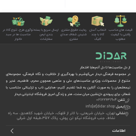
قیمت های مناسب
انتخاب آسان
رعایت حقوق مشتری
ارسال سریع با بسته
نوآوری طرح، تنوع کالا در
رقابتی با کیفیت
کالا با چند
شنیدن شفاف صدای
بندی ایمن
مناسبت ها در سبد
مطلوب
کلیک
مشتری
سفارشات
خانوار
از دل مناسبت‌ها تا دل آدم‌هابا افتخار
در مجموعه فرهنگی دیدار می‌کوشیم با بهره‌گیری از خلاقیت و نگاه فرهنگی، مجموعه‌ای
متنوع از محصولات ویژه‌ی مناسبت‌های ملی و مذهبی همچون محرم، فاطمیه، غدیر و
نیمه‌شعبان را به صورت آنلاین به شما تقدیم کنیم؛ هدایایی ناب و تزئیناتی متناسب با
شعائر، برای پیوندی دل‌نشین میان سنت، هنر و زندگی امروز.فروشگاه اینترنتی دیدار
تلفن:
02122631904
ایمیل:
info[at]didar.shop
نشانی:
تهران، خیابان شریعتی، با لاتر از قلهک، خیابان شهید کلاهدوز، سه راه
نشاط، جنب فروشگاه نیکو تن پوش، پلاک 357،طبقه اول شرقی
اطلاعات