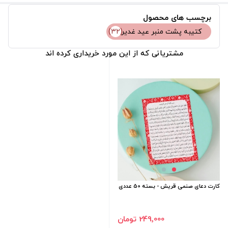
برچسب های محصول
کتیبه پشت منبر عید غدیر
(32)
مشتریانی که از این مورد خریداری کرده اند
کارت دعای صنمی قریش - بسته 50 عددی
249٬000 تومان